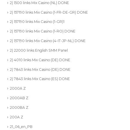
2) 1500 links Mix Casino (NL) DONE
2) 157190 links Mix Casino (1-FR-DE-GR) DONE
2) 157190 links Mix Casino (1-GR)1
2) 157190 links Mix Casino (1-RO) DONE
2) 157190 links Mix Casino (4-IT-JP-NL) DONE
2) 22000 links English SMM Panel
2) 4010 links Mix Casino (DE) DONE
2) 7843 links Mix Casino (DE) DONE
2) 7843 links Mix Casino (ES) DONE
2000A Z
2000AB Z
2000BA Z
200A Z
21_06_en_PB