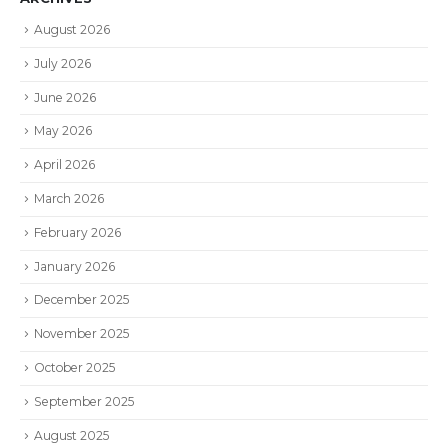
August 2026
July 2026
June 2026
May 2026
April 2026
March 2026
February 2026
January 2026
December 2025
November 2025
October 2025
September 2025
August 2025