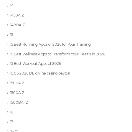
14
1450A Z
1480A Z
15
15 Best Running Apps of 2026 for Your Training
15 Best Wellness Apps to Transform Your Health in 2026
15 Best Workout Apps of 2026
15.06.2026 DE online casino paypal
1500A Z
1500A Z
1500BA_Z
16
17
18.05