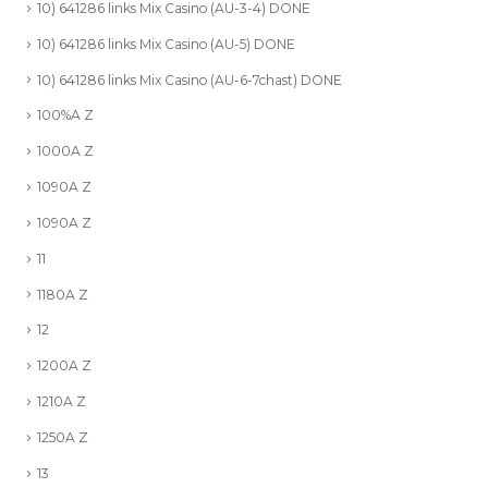
10) 641286 links Mix Casino (AU-3-4) DONE
10) 641286 links Mix Casino (AU-5) DONE
10) 641286 links Mix Casino (AU-6-7chast) DONE
100%A Z
1000A Z
1090A Z
1090A Z
11
1180A Z
12
1200A Z
1210A Z
1250A Z
13