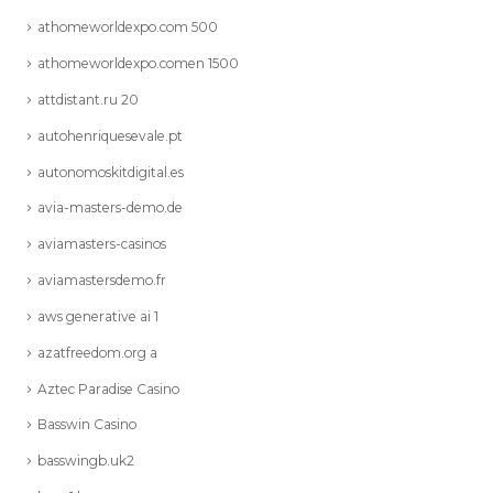
athomeworldexpo.com 500
athomeworldexpo.comen 1500
attdistant.ru 20
autohenriquesevale.pt
autonomoskitdigital.es
avia-masters-demo.de
aviamasters-casinos
aviamastersdemo.fr
aws generative ai 1
azatfreedom.org a
Aztec Paradise Casino
Basswin Casino
basswingb.uk2