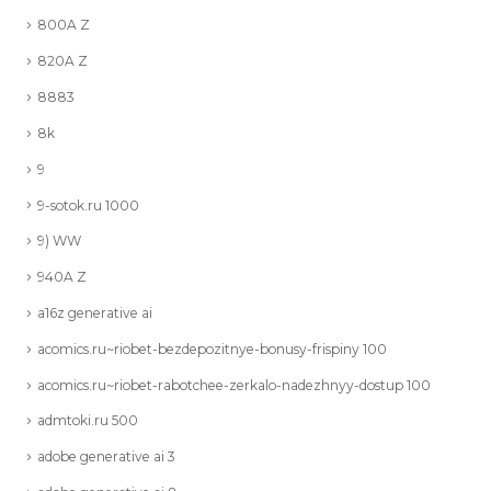
800A Z
820A Z
8883
8k
9
9-sotok.ru 1000
9) WW
940A Z
a16z generative ai
acomics.ru~riobet-bezdepozitnye-bonusy-frispiny 100
acomics.ru~riobet-rabotchee-zerkalo-nadezhnyy-dostup 100
admtoki.ru 500
adobe generative ai 3