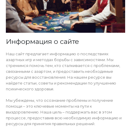
Информация о сайте
Наш сайт предлагает информацию о последствиях
азартных игр и методах борьбы с зависимостями. Мы
стремимся помочь тем, кто сталкивается с проблемами,
связанными с азартом, и предоставить необходимые
ресурсы для восстановления. На нашем ресурсе вы
найдете статьи, советы и рекомендации по улучшению
психического здоровья.
Мы убеждены, что осознание проблемы и получение
помощи – это ключевые моменты на пути к
выздоровлению. Наша цель – поддержать вас в этом
процессе, предоставив всю необходимую информацию и
ресурсы для принятия правильных решений.