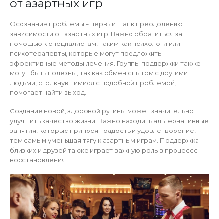
от азартных игр
Осознание проблемы – первый шаг к преодолению
зависимости от азартных игр. Важно обратиться за
помощью к специалистам, таким как психологи или
психотерапевты, которые могут предложить
эффективные методы лечения. Группы поддержки также
могут быть полезны, так как обмен опытом с другими
людьми, столкнувшимися с подобной проблемой,
помогает найти выход.
Создание новой, здоровой рутины может значительно
улучшить качество жизни. Важно находить альтернативные
занятия, которые приносят радость и удовлетворение,
тем самым уменьшая тягу к азартным играм. Поддержка
близких и друзей также играет важную роль в процессе
восстановления.