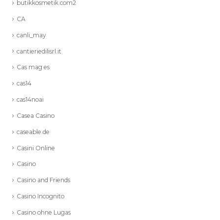
butikkosmetik.com2
CA
canli_may
cantieriedilisrl.it
Cas mag es
cas14
cas14noai
Casea Casino
caseable.de
Casini Online
Casino
Casino and Friends
Casino Incognito
Casino ohne Lugas