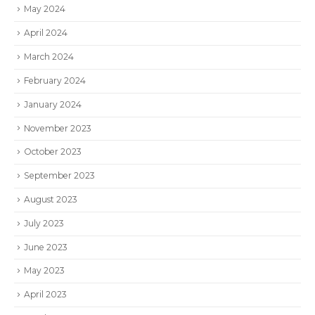
May 2024
April 2024
March 2024
February 2024
January 2024
November 2023
October 2023
September 2023
August 2023
July 2023
June 2023
May 2023
April 2023