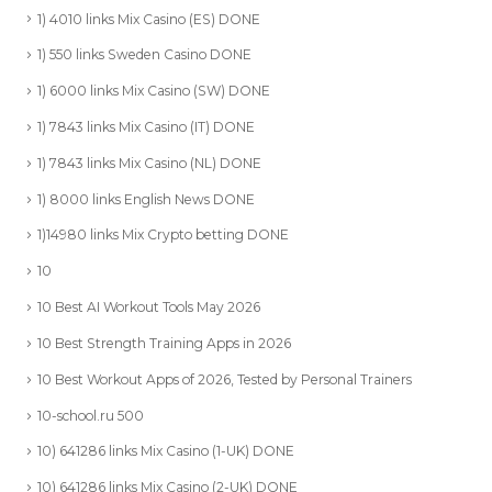
1) 4010 links Mix Casino (ES) DONE
1) 550 links Sweden Casino DONE
1) 6000 links Mix Casino (SW) DONE
1) 7843 links Mix Casino (IT) DONE
1) 7843 links Mix Casino (NL) DONE
1) 8000 links English News DONE
1)14980 links Mix Crypto betting DONE
10
10 Best AI Workout Tools May 2026
10 Best Strength Training Apps in 2026
10 Best Workout Apps of 2026, Tested by Personal Trainers
10-school.ru 500
10) 641286 links Mix Casino (1-UK) DONE
10) 641286 links Mix Casino (2-UK) DONE