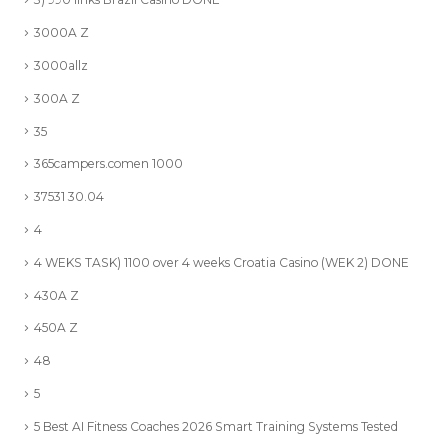
3000A Z
3000allz
300A Z
35
365campers.comen 1000
37531 30.04
4
4 WEKS TASK) 1100 over 4 weeks Croatia Casino (WEK 2) DONE
430A Z
450A Z
48
5
5 Best AI Fitness Coaches 2026 Smart Training Systems Tested