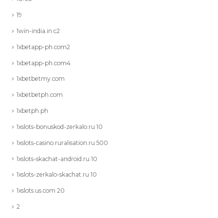
19
1win-india.in c2
1xbetapp-ph.com2
1xbetapp-ph.com4
1xbetbetmy.com
1xbetbetph.com
1xbetph.ph
1xslots-bonuskod-zerkalo.ru 10
1xslots-casino.ruralisation.ru 500
1xslots-skachat-android.ru 10
1xslots-zerkalo-skachat.ru 10
1xslots.us.com 20
2