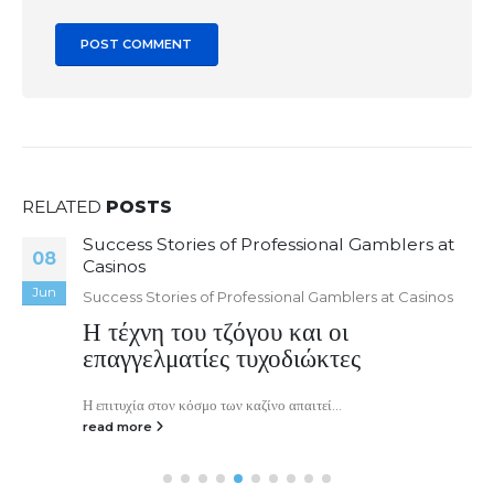
RELATED
POSTS
Success Stories of Professional Gamblers at
08
Casinos
Jun
Success Stories of Professional Gamblers at Casinos
Η τέχνη του τζόγου και οι
επαγγελματίες τυχοδιώκτες
Η επιτυχία στον κόσμο των καζίνο απαιτεί...
read more