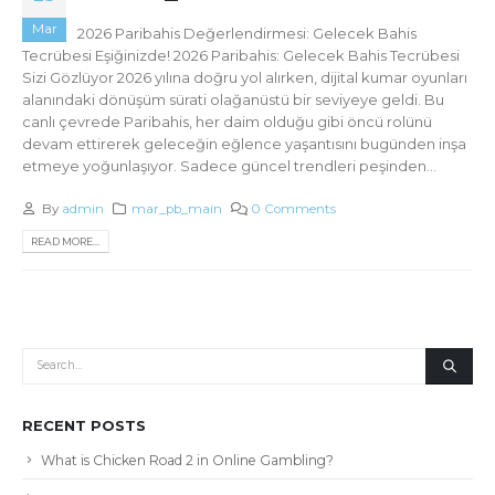
Mar
2026 Paribahis Değerlendirmesi: Gelecek Bahis
Tecrübesi Eşiğinizde! 2026 Paribahis: Gelecek Bahis Tecrübesi
Sizi Gözlüyor 2026 yılına doğru yol alırken, dijital kumar oyunları
alanındaki dönüşüm sürati olağanüstü bir seviyeye geldi. Bu
canlı çevrede Paribahis, her daim olduğu gibi öncü rolünü
devam ettirerek geleceğin eğlence yaşantısını bugünden inşa
etmeye yoğunlaşıyor. Sadece güncel trendleri peşinden...
By
admin
mar_pb_main
0 Comments
READ MORE...
RECENT POSTS
What is Chicken Road 2 in Online Gambling?