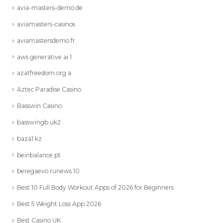
avia-masters-demo.de
aviamasters-casinos
aviamastersdemo.fr
aws generative ai 1
azatfreedom.org a
Aztec Paradise Casino
Basswin Casino
basswingb.uk2
baza1.kz
beinbalance.pt
beregaevo.runews 10
Best 10 Full Body Workout Apps of 2026 for Beginners
Best 5 Weight Loss App 2026
Best Casino UK