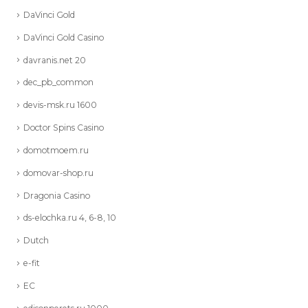
DaVinci Gold
DaVinci Gold Casino
davranis.net 20
dec_pb_common
devis-msk.ru 1600
Doctor Spins Casino
domotmoem.ru
domovar-shop.ru
Dragonia Casino
ds-elochka.ru 4, 6-8, 10
Dutch
e-fit
EC