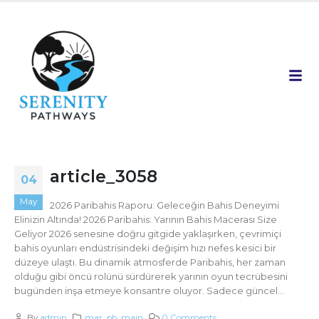
article_3058
04
May
2026 Paribahis Raporu: Geleceğin Bahis Deneyimi
Elinizin Altında! 2026 Paribahis: Yarının Bahis Macerası Size
Geliyor 2026 senesine doğru gitgide yaklaşırken, çevrimiçi
bahis oyunları endüstrisindeki değişim hızı nefes kesici bir
düzeye ulaştı. Bu dinamik atmosferde Paribahis, her zaman
olduğu gibi öncü rolünü sürdürerek yarının oyun tecrübesini
bugünden inşa etmeye konsantre oluyor. Sadece güncel...
By
admin
mar_pb_main
0 Comments