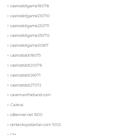
casinoslotgame18078
casinoslotgame210710
casinoslotgame230711
casinoslotgame250712
casinoslotgame30817
casinostslot18075
casinostslot20076
casinostslot26071
casinostslot27072
cavemantheband.com
Cazeus
cdkennel.net 1500
cerkezkoyisilanlari.com 1002
CH