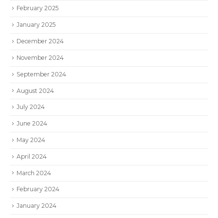
February 2025
January 2025
December 2024
November 2024
September 2024
August 2024
July 2024
June 2024
May 2024
April 2024
March 2024
February 2024
January 2024