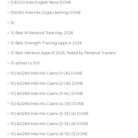
1) 8000 links English News DONE
1)14980 links Mix Crypto betting DONE
10
10 Best AI Workout Tools May 2026
10 Best Strength Training Apps in 2026
10 Best Workout Apps of 2026, Tested by Personal Trainers
10-school.ru 500
10) 641286 links Mix Casino (1-UK) DONE
10) 641286 links Mix Casino (2-UK) DONE
10) 641286 links Mix Casino (3-NL) DONE
10) 641286 links Mix Casino (4-DE) DONE
10) 641286 links Mix Casino (5-SE) (4) DONE
10) 641286 links Mix Casino (5-SE) (6) DONE
10) 641286 links Mix Casino (6-SE) (1) DONE