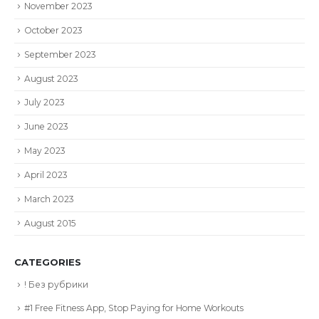
November 2023
October 2023
September 2023
August 2023
July 2023
June 2023
May 2023
April 2023
March 2023
August 2015
CATEGORIES
! Без рубрики
#1 Free Fitness App, Stop Paying for Home Workouts