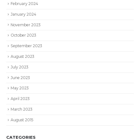
February 2024
January 2024
November 2023
October 2023
September 2023
August 2023
July 2023
June 2023
May 2023
April 2023
March 2023
August 2015
CATEGORIES