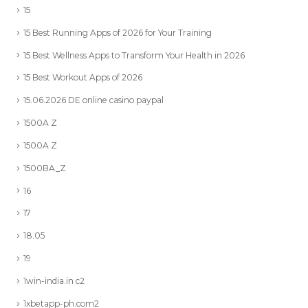
15
15 Best Running Apps of 2026 for Your Training
15 Best Wellness Apps to Transform Your Health in 2026
15 Best Workout Apps of 2026
15.06.2026 DE online casino paypal
1500A Z
1500A Z
1500BA_Z
16
17
18.05
19
1win-india.in c2
1xbetapp-ph.com2