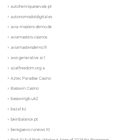
autohenriquesevale.pt
autonomoskitdigital.es
avia-masters-demo.de
aviamasters-casinos
aviamastersdemo.fr
aws generative ai 1
azatfreedom.org a
Aztec Paradise Casino
Basswin Casino
basswingb.uk2
baza1.kz
beinbalance.pt
beregaevo.runews 10
Best 10 Full Body Workout Apps of 2026 for Beginners