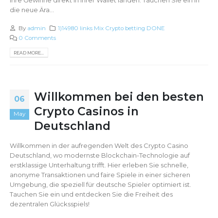
die neue Ära...
By
admin
1)14980 links Mix Crypto betting DONE
0 Comments
READ MORE...
Willkommen bei den besten
06
Crypto Casinos in
May
Deutschland
Willkommen in der aufregenden Welt des Crypto Casino
Deutschland, wo modernste Blockchain-Technologie auf
erstklassige Unterhaltung trifft. Hier erleben Sie schnelle,
anonyme Transaktionen und faire Spiele in einer sicheren
Umgebung, die speziell für deutsche Spieler optimiert ist.
Tauchen Sie ein und entdecken Sie die Freiheit des
dezentralen Glücksspiels!