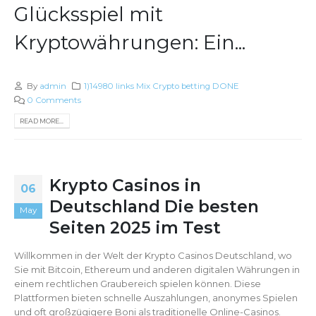
Glücksspiel mit
Kryptowährungen: Ein...
By
admin
1)14980 links Mix Crypto betting DONE
0 Comments
READ MORE...
Krypto Casinos in
06
Deutschland Die besten
May
Seiten 2025 im Test
Willkommen in der Welt der Krypto Casinos Deutschland, wo
Sie mit Bitcoin, Ethereum und anderen digitalen Währungen in
einem rechtlichen Graubereich spielen können. Diese
Plattformen bieten schnelle Auszahlungen, anonymes Spielen
und oft großzügigere Boni als traditionelle Online-Casinos.