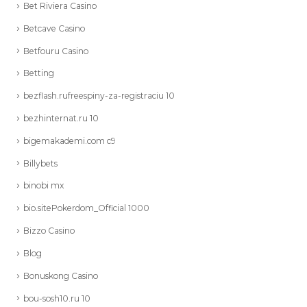
Bet Riviera Casino
Betcave Casino
Betfouru Casino
Betting
bezflash.rufreespiny-za-registraciu 10
bezhinternat.ru 10
bigemakademi.com c9
Billybets
binobi mx
bio.sitePokerdom_Official 1000
Bizzo Casino
Blog
Bonuskong Casino
bou-sosh10.ru 10