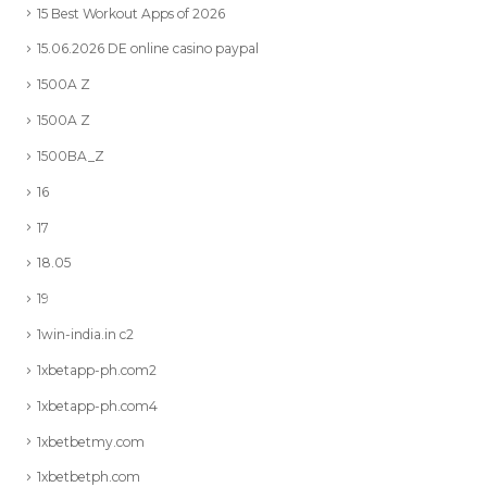
15 Best Workout Apps of 2026
15.06.2026 DE online casino paypal
1500A Z
1500A Z
1500BA_Z
16
17
18.05
19
1win-india.in c2
1xbetapp-ph.com2
1xbetapp-ph.com4
1xbetbetmy.com
1xbetbetph.com