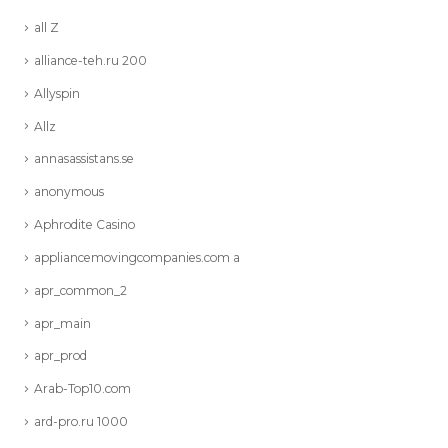
all Z
alliance-teh.ru 200
Allyspin
Allz
annasassistans.se
anonymous
Aphrodite Casino
appliancemovingcompanies.com a
apr_common_2
apr_main
apr_prod
Arab-Top10.com
ard-pro.ru 1000