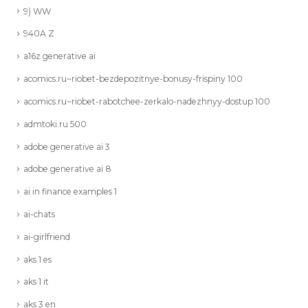
9) WW
940A Z
a16z generative ai
acomics.ru~riobet-bezdepozitnye-bonusy-frispiny 100
acomics.ru~riobet-rabotchee-zerkalo-nadezhnyy-dostup 100
admtoki.ru 500
adobe generative ai 3
adobe generative ai 8
ai in finance examples 1
ai-chats
ai-girlfriend
aks 1 es
aks 1 it
aks 3 en