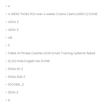
4
4 WEKS TASK) 1100 over 4 weeks Croatia Casino (WEK 2) DONE
430A Z
450A Z
48
5
5 Best AI Fitness Coaches 2026 Smart Training Systems Tested
5) 220 links English Mix DONE
50%A 50 Z
50%A 50B Z
5000BA_Z
530A Z
6