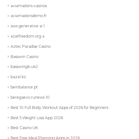
aviamasters-casinos
aviamastersdemo.fr
aws generative ai 1
azatfreedom.org a
Aztec Paradise Casino
Basswin Casino
basswingb.uk2
baza1.kz
beinbalance.pt
beregaevo.runews 10
Best 10 Full Body Workout Apps of 2026 for Beginners
Best 5 Weight Loss App 2026
Best Casino UK
Best Free Meal Planning Apps in 2026