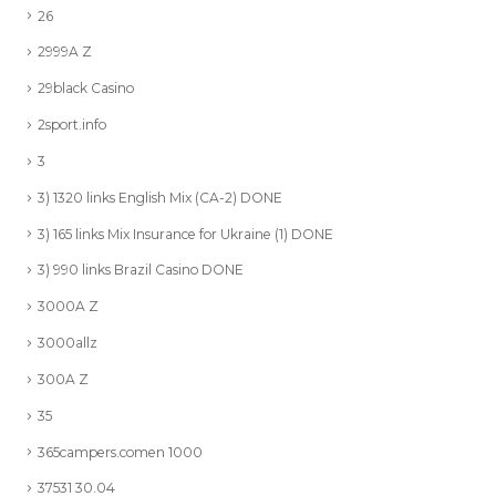
26
2999A Z
29black Casino
2sport.info
3
3) 1320 links English Mix (CA-2) DONE
3) 165 links Mix Insurance for Ukraine (1) DONE
3) 990 links Brazil Casino DONE
3000A Z
3000allz
300A Z
35
365campers.comen 1000
37531 30.04