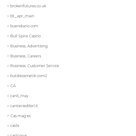
brokenfutures.co.uk
bt_,apr_main
buendiario.com
Bull Spins Casino
Business, Advertising
Business, Careers
Business, Customer Service
butikkosmetik.com2
CA
canli_may
cantieriedilisrl.it
Cas mag es
cas14
cas14noai