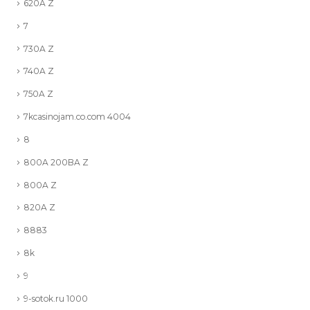
620A Z
7
730A Z
740A Z
750A Z
7kcasinojam.co.com 4004
8
800A 200BA Z
800A Z
820A Z
8883
8k
9
9-sotok.ru 1000