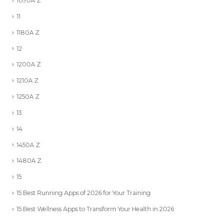
1090A Z
11
1180A Z
12
1200A Z
1210A Z
1250A Z
13
14
1450A Z
1480A Z
15
15 Best Running Apps of 2026 for Your Training
15 Best Wellness Apps to Transform Your Health in 2026