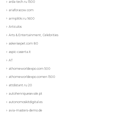
arda-tech.ru 1500
ariaforacow.com
armplitki.ru 1600
Articulos
Arts & Entertainment, Celebrities
askerisepet.com 80
aspic-caserta.it
AT
athomeworldexpo.com 500
athomeworldexpo.comen 1500
attdistant.ru 20
autohenriquesevale.pt
autonomoskitdigital.es
avia-masters-demo.de