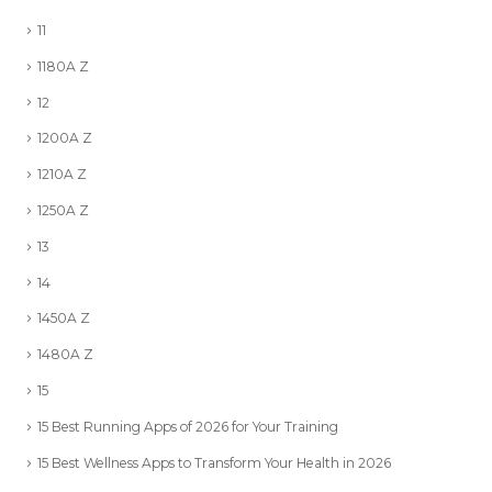
11
1180A Z
12
1200A Z
1210A Z
1250A Z
13
14
1450A Z
1480A Z
15
15 Best Running Apps of 2026 for Your Training
15 Best Wellness Apps to Transform Your Health in 2026