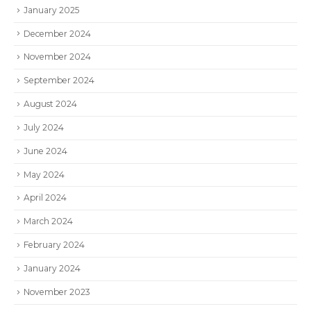
January 2025
December 2024
November 2024
September 2024
August 2024
July 2024
June 2024
May 2024
April 2024
March 2024
February 2024
January 2024
November 2023