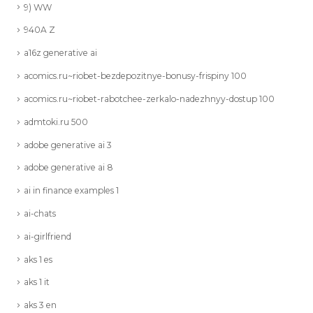
9) WW
940A Z
a16z generative ai
acomics.ru~riobet-bezdepozitnye-bonusy-frispiny 100
acomics.ru~riobet-rabotchee-zerkalo-nadezhnyy-dostup 100
admtoki.ru 500
adobe generative ai 3
adobe generative ai 8
ai in finance examples 1
ai-chats
ai-girlfriend
aks 1 es
aks 1 it
aks 3 en