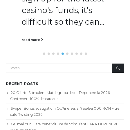
casino's funds, it's
difficult so they can...
read more
RECENT POSTS
20 Oferte Stimulent Mai degraba decat Depunere la 2026
Controvert 100% descarcare
Swiper Bonus adaugat din Ob?inerea: al ?aselea 000 RON + trei
sute Twisting 2026
Cel mai bun L are beneficiul de de Stimulent FARA DEPUNERE