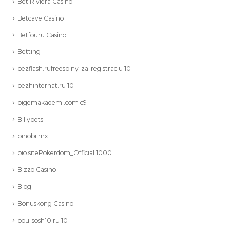
Bet Riviera Casino
Betcave Casino
Betfouru Casino
Betting
bezflash.rufreespiny-za-registraciu 10
bezhinternat.ru 10
bigemakademi.com c9
Billybets
binobi mx
bio.sitePokerdom_Official 1000
Bizzo Casino
Blog
Bonuskong Casino
bou-sosh10.ru 10