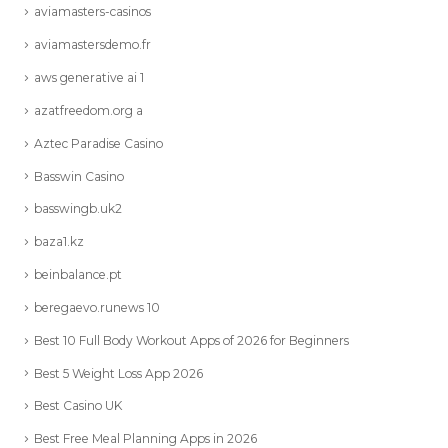
aviamasters-casinos
aviamastersdemo.fr
aws generative ai 1
azatfreedom.org a
Aztec Paradise Casino
Basswin Casino
basswingb.uk2
baza1.kz
beinbalance.pt
beregaevo.runews 10
Best 10 Full Body Workout Apps of 2026 for Beginners
Best 5 Weight Loss App 2026
Best Casino UK
Best Free Meal Planning Apps in 2026