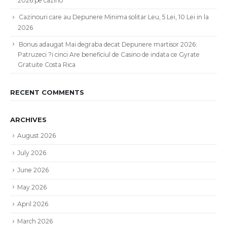
2026 pe cazino
Cazinouri care au Depunere Minima solitar Leu, 5 Lei, 10 Lei in la
2026
Bonus adaugat Mai degraba decat Depunere martisor 2026:
Patruzeci ?i cinci Are beneficiul de Casino de indata ce Gyrate
Gratuite Costa Rica
RECENT COMMENTS
ARCHIVES
August 2026
July 2026
June 2026
May 2026
April 2026
March 2026