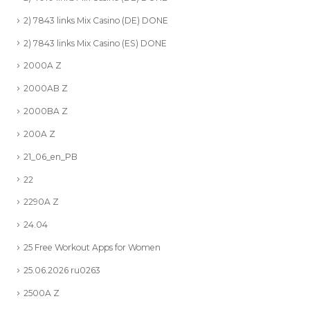
2) 7843 links Mix Casino (DE) DONE
2) 7843 links Mix Casino (ES) DONE
2000A Z
2000AB Z
2000BA Z
200A Z
21_06_en_PB
22
2290A Z
24.04
25 Free Workout Apps for Women
25.06.2026 ru0263
2500A Z