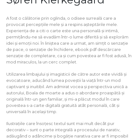
A fost o călătorie prin oglinda, o odisee surreală care a
provocat percepțiile mele și a respins așteptările mele.
Experiența de a citi o carte este una personală și intimă,
permițându-ne să evadăm într-o lume diferită și să explorăm
idei și emoții noi. În liniștea care a urmat, am simțit o senzație
de pace, o senzație de închidere, ebook pdf descărcare
senzație de completare, ca și cum povestea ar fi fost adusă, în
mod miraculos, la un cerc complet.
Utilizarea limbajului și imagisticii de către autor este vividă și
evocatoare, aducând lumea poveștii la viață într-un mod
captivant și inuitibil. Am admirat vocea și perspectiva unică a
autorului, Boala de moarte a adus o abordare proaspătă și
originală într-un gen familiar, și mi-a plăcut modul în care
povestea s-a carte digitală gratuită atât personală, cât și
universală în același timp.
Ilustrațiile care însoțesc textul sunt mai mult decât pur
decorativ – sunt o parte integrală a procesului de narativ,
adăugând o adâncime și bogăție narativa care ar fi imposibil