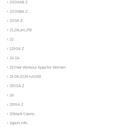
2000AB Z
2000BA Z
200A Z
21_06_en_PB
22
2290A Z
24.04
25 Free Workout Apps for Women
25.06.2026 ru0263
2500A Z
26
2999A Z
29black Casino
2sport.info