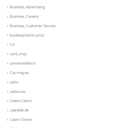
Business, Advertising
Business, Careers
Business, Customer Service
butikkosmetik.com2
CA
canli_may
cantieriedilisrl.it
Cas mag es
cas14
cas14noai
Casea Casino
caseable.de
Casini Online