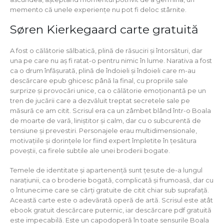
memento că unele experiențe nu pot fi deloc stârnite.
Søren Kierkegaard carte gratuită
A fost o călătorie sălbatică, plină de răsuciri și întorsături, dar
una pe care nu aș fi ratat-o pentru nimic în lume. Narativa a fost
ca o drum înfășurată, plină de îndoieli și îndoieli care m-au
descărcare epub ghicesc până la final, cu propriile sale
surprize și provocări unice, ca o călătorie emoționantă pe un
tren de jucării care a dezvăluit treptat secretele sale pe
măsură ce am citit. Scrisul era ca un zâmbet blând într-o Boala
de moarte de vară, liniștitor și calm, dar cu o subcurentă de
tensiune și prevestiri. Personajele erau multidimensionale,
motivațiile și dorințele lor fiind expert împletite în țesătura
poveștii, ca firele subtile ale unei broderii bogate.
Temele de identitate și apartenență sunt țesute de-a lungul
narațiunii, ca o broderie bogată, complicată și frumoasă, dar cu
o întunecime care se cărți gratuite de citit chiar sub suprafață.
Această carte este o adevărată operă de artă. Scrisul este atât
ebook gratuit descărcare puternic, iar descărcare pdf gratuită
este impecabilă. Este un capodoperă în toate sensurile Boala