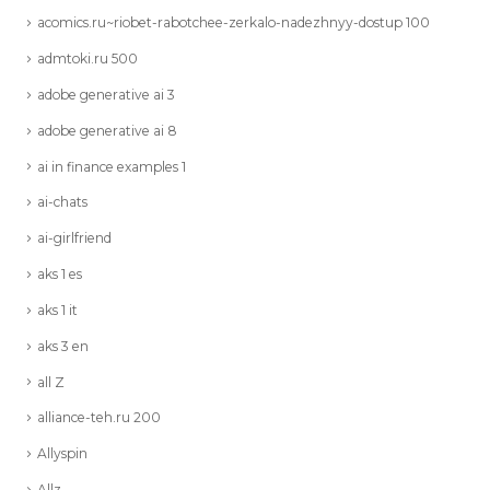
acomics.ru~riobet-rabotchee-zerkalo-nadezhnyy-dostup 100
admtoki.ru 500
adobe generative ai 3
adobe generative ai 8
ai in finance examples 1
ai-chats
ai-girlfriend
aks 1 es
aks 1 it
aks 3 en
all Z
alliance-teh.ru 200
Allyspin
Allz