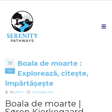
Boala de moarte :
12
Nov
Explorează, citește,
împărtășește
By
admin
Uncategorized
Boala de moarte |
Søren Kierkegaard