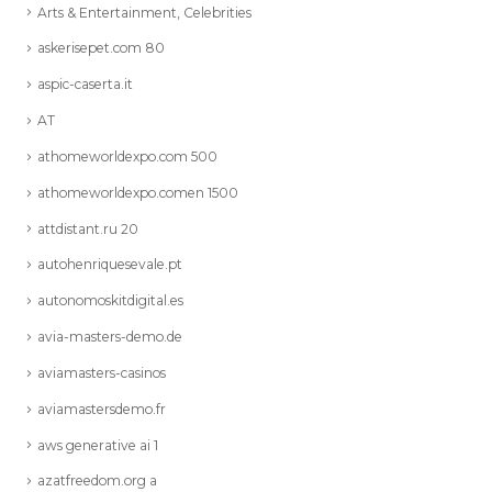
Arts & Entertainment, Celebrities
askerisepet.com 80
aspic-caserta.it
AT
athomeworldexpo.com 500
athomeworldexpo.comen 1500
attdistant.ru 20
autohenriquesevale.pt
autonomoskitdigital.es
avia-masters-demo.de
aviamasters-casinos
aviamastersdemo.fr
aws generative ai 1
azatfreedom.org a