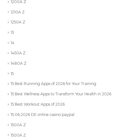
1200A Z
1210A Z
1250A Z
13
14
1450A Z
1480A Z
15
15 Best Running Apps of 2026 for Your Training
15 Best Wellness Apps to Transform Your Health in 2026
15 Best Workout Apps of 2026
15.06.2026 DE online casino paypal
1500A Z
1500A Z