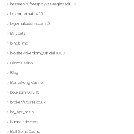
bezflash.rufreespiny-za-registraciu 10
bezhinternat.ru 10
bigemakademi.com c9
Billybets
binobi mx
bio.sitePokerdom_Official 1000
Bizzo Casino
Blog
Bonuskong Casino
bou-sosh10.ru 10
brokenfutures.co.uk
bt_,apr_main
buendiario.com
Bull Spins Casino