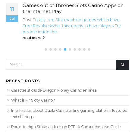
Games out of Thrones Slots Casino Apps on
11
the internet Play
Jul
Posts
Totally free Slot machine games Which have
Free Revolves
What this means to have players For
people inside the...
read more
RECENT POSTS
Características de Dragon Money Casino en línea.
What is Mr Sloty Casino?
Information about Duelz Casino online gaming platform features
and offerings.
Roulette High Stakes India High RTP: A Comprehensive Guide