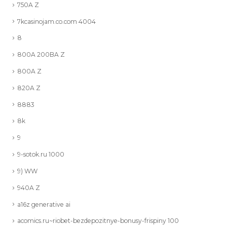
750A Z
7kcasinojam.co.com 4004
8
800A 200BA Z
800A Z
820A Z
8883
8k
9
9-sotok.ru 1000
9) WW
940A Z
a16z generative ai
acomics.ru~riobet-bezdepozitnye-bonusy-frispiny 100