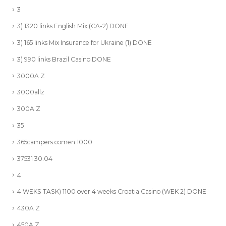
3
3) 1320 links English Mix (CA-2) DONE
3) 165 links Mix Insurance for Ukraine (1) DONE
3) 990 links Brazil Casino DONE
3000A Z
3000allz
300A Z
35
365campers.comen 1000
37531 30.04
4
4 WEKS TASK) 1100 over 4 weeks Croatia Casino (WEK 2) DONE
430A Z
450A Z