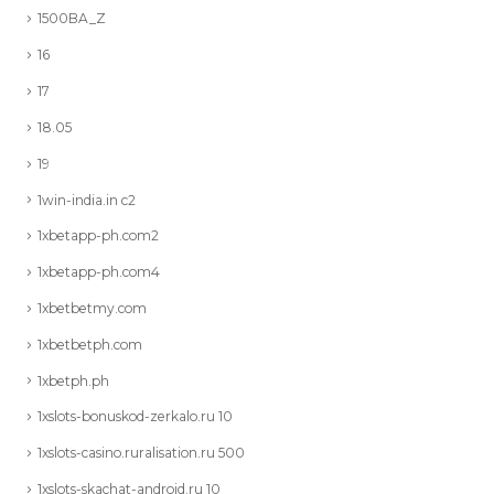
1500BA_Z
16
17
18.05
19
1win-india.in c2
1xbetapp-ph.com2
1xbetapp-ph.com4
1xbetbetmy.com
1xbetbetph.com
1xbetph.ph
1xslots-bonuskod-zerkalo.ru 10
1xslots-casino.ruralisation.ru 500
1xslots-skachat-android.ru 10