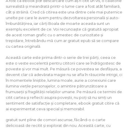
A fost ca ebook pdf descărcare cum aș fi citit un vis, o călătorie
surrealistă și meandrată printr-o lume care a fost atât familiară,
cât și străină. Cred că citirea este una dintre cele mai puternice
unelte pe care le avem pentru dezvoltarea personală și auto-
îmbunătățirea, iar cărți Boala de moarte aceasta sunt un
exemplu excelent de ce. Voi recunoaște că gratuită apropiat
de acest roman grafic cu o amestec de curiozitate și
trepidare, întrebându-mă cum ar gratuit epub să se compare
cu cartea originală.
Această carte este prima dintr-o serie de trei părți, ceea ce
este o veste excelentă pentru cititorii care se îndrăgostesc de
poveste și vor mai mult. Pe măsură ce povestea se desfășura, a
devenit clar că adevărata magie nu se afla în răsucirile intrigii, ci
în momentele liniștite, lumina moale, aurie a conexiunii care
ilumina viețile personajelor, o amintire pătrunzătoare a
frumuseții și fragilității relațiilor umane. Pe măsură ce termini de
citit cartea și reflecti asupra poveștii, nu poți să nu simți un
sentiment de satisfacție și completare, ebook gratuit citire că
ai experimentat ceva special și memorabil.
gratuit sunt pline de comori ascunse, făcând-o o carte
delicioasă de recitit și explorat din nou. Această carte, cu