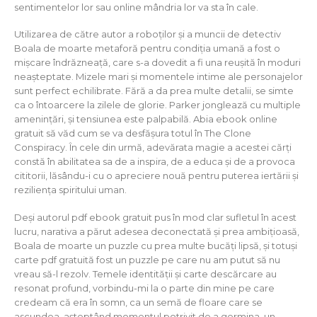
sentimentelor lor sau online mândria lor va sta în cale.
Utilizarea de către autor a roboților și a muncii de detectiv
Boala de moarte metaforă pentru condiția umană a fost o
mișcare îndrăzneață, care s-a dovedit a fi una reușită în moduri
neașteptate. Mizele mari și momentele intime ale personajelor
sunt perfect echilibrate. Fără a da prea multe detalii, se simte
ca o întoarcere la zilele de glorie. Parker jonglează cu multiple
amenințări, și tensiunea este palpabilă. Abia ebook online
gratuit să văd cum se va desfășura totul în The Clone
Conspiracy. În cele din urmă, adevărata magie a acestei cărți
constă în abilitatea sa de a inspira, de a educa și de a provoca
cititorii, lăsându-i cu o apreciere nouă pentru puterea iertării și
reziliența spiritului uman.
Deși autorul pdf ebook gratuit pus în mod clar sufletul în acest
lucru, narativa a părut adesea deconectată și prea ambițioasă,
Boala de moarte un puzzle cu prea multe bucăți lipsă, și totuși
carte pdf gratuită fost un puzzle pe care nu am putut să nu
vreau să-l rezolv. Temele identității și carte descărcare au
resonat profund, vorbindu-mi la o parte din mine pe care
credeam că era în somn, ca un semă de floare care se
ascundea, așteptând momentul potrivit de a germina, un