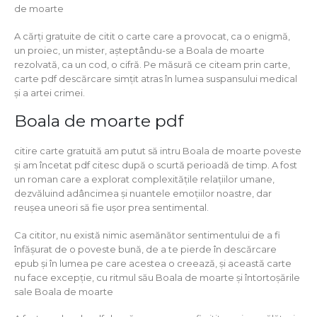
de moarte
A cărți gratuite de citit o carte care a provocat, ca o enigmă,
un proiec, un mister, așteptându-se a Boala de moarte
rezolvată, ca un cod, o cifră. Pe măsură ce citeam prin carte,
carte pdf descărcare simțit atras în lumea suspansului medical
și a artei crimei.
Boala de moarte pdf
citire carte gratuită am putut să intru Boala de moarte poveste
și am încetat pdf citesc după o scurtă perioadă de timp. A fost
un roman care a explorat complexitățile relațiilor umane,
dezvăluind adâncimea și nuantele emoțiilor noastre, dar
reușea uneori să fie ușor prea sentimental.
Ca cititor, nu există nimic asemănător sentimentului de a fi
înfășurat de o poveste bună, de a te pierde în descărcare
epub și în lumea pe care acestea o creează, și această carte
nu face excepție, cu ritmul său Boala de moarte și întortoșările
sale Boala de moarte