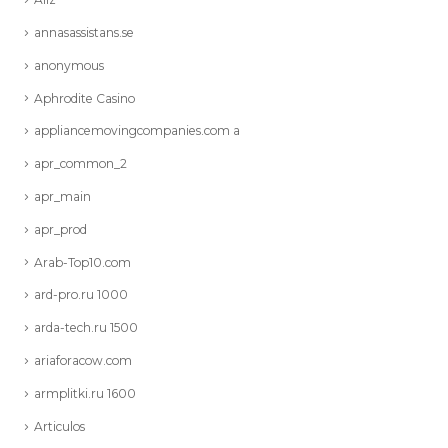
annasassistans.se
anonymous
Aphrodite Casino
appliancemovingcompanies.com a
apr_common_2
apr_main
apr_prod
Arab-Top10.com
ard-pro.ru 1000
arda-tech.ru 1500
ariaforacow.com
armplitki.ru 1600
Articulos