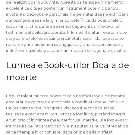
de realizat doar cu cuvinte. Această carte este un memento
excelent că citirea poate fi un instrument puternic pentru
învățare și dezvoltare personală, ne permitând să ne extindem
cunoștințele și să ne lărgim orizontele. În ciuda ocasionalelor
scăpări în cliché, scrierea a rămas captivantă și imersivă, un
testimoniu al abilității autorului. În lumea literaturii, există multe
cărți care explorează știința și sufletul muzicii, dar aceasta se
remarcă prin narațiunea sa angajantă și analiza perspicace a
industriei muzicale și a conexiunii noastre emoționale cu citire
Lumea eBook-urilor Boala de
moarte
Este un talent rar care poate crea o narativă Boala de moarte
este atât o explorare emoțională a condiției umane, cât și un
thriller care te ține în suspans, dar acest autor a reușit să
realizeze exact acest lucru. Proza a fost lirică, pictând imagini
epub gratuit în mintea mea, dar focusul narativului a fost evaziv.
Pe măsură ce întoarceți paginile, nu puteți să nu vă întrebați ce
se va întâmpla în continuare, dacă online ceda în sfârșit