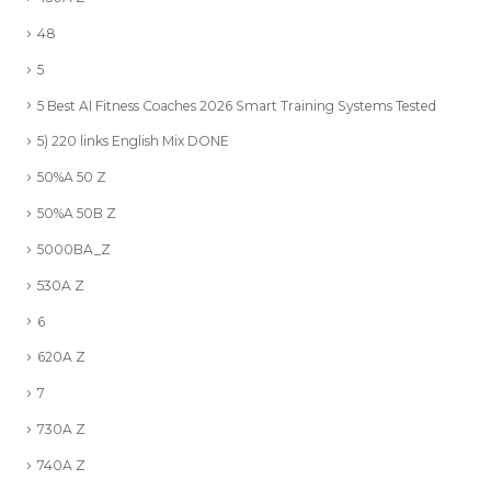
48
5
5 Best AI Fitness Coaches 2026 Smart Training Systems Tested
5) 220 links English Mix DONE
50%A 50 Z
50%A 50B Z
5000BA_Z
530A Z
6
620A Z
7
730A Z
740A Z