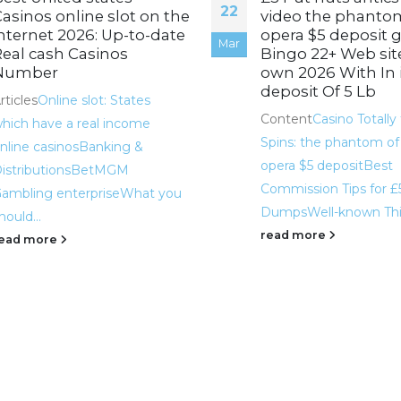
22
asinos online slot on the
video the phantom
nternet 2026: Up-to-date
opera $5 deposit
Mar
eal cash Casinos
Bingo 22+ Web sit
Number
own 2026 With In i
deposit Of 5 Lb
rticles
Online slot: States
Content
Casino Totally
hich have a real income
Spins: the phantom of
nline casinos
Banking &
opera $5 deposit
Best
istributions
BetMGM
Commission Tips for £
ambling enterprise
What you
Dumps
Well-known Thi
hould...
read more
ead more