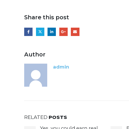
Share this post
Author
admin
RELATED
POSTS
Yes, you could earn real
B