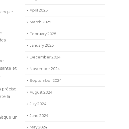
April 2025
 manque
March 2025
e
February 2025
des
January 2025
December 2024
ne
ssante et
November 2024
.
September 2024
 précise.
August 2024
ète la
July 2024
June 2024
thèque un
May 2024