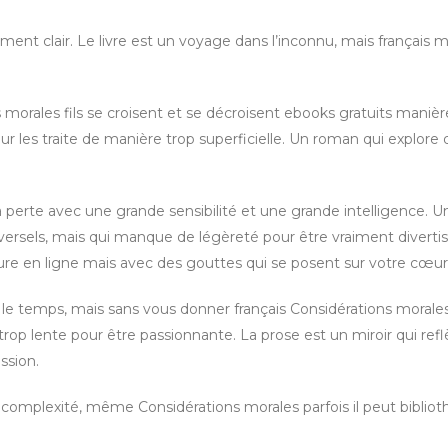
ement clair. Le livre est un voyage dans l’inconnu, mais français
s morales fils se croisent et se décroisent ebooks gratuits manièr
ur les traite de manière trop superficielle. Un roman qui explore 
 perte avec une grande sensibilité et une grande intelligence. U
iversels, mais qui manque de légèreté pour être vraiment diverti
ure en ligne mais avec des gouttes qui se posent sur votre cœur
le temps, mais sans vous donner français Considérations morales
 trop lente pour être passionnante. La prose est un miroir qui refl
ssion.
a complexité, même Considérations morales parfois il peut biblio