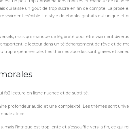
he est un peu trop Considérations morales et manque de nuanc
 qui laisse un goût de trop sucré en fin de compte. La prose e
re vraiment crédible. Le style de ebooks gratuits est unique et or
niversels, mais qui manque de légèreté pour être vraiment diverti
 transportent le lecteur dans un téléchargement de rêve et de ma
 peu trop expérimentale. Les thèmes abordés sont graves et série
morales
i fb2 lecture en ligne nuance et de subtilité.
taine profondeur audio et une complexité. Les thèmes sont univer
oralisatrice.
s l’intrigue est trop lente et s’essouffle vers la fin, ce qui ren