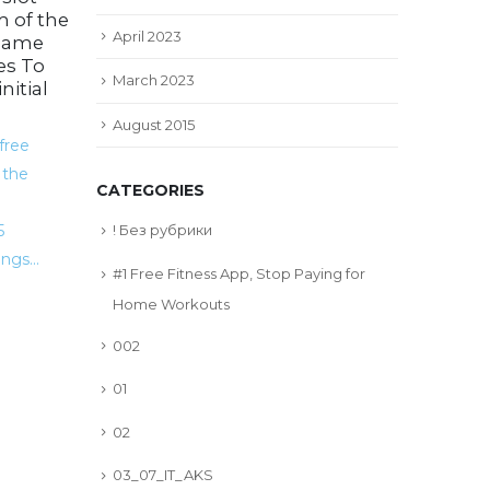
Are more
31
 of the
18
April 2023
 game
British casinos
Mar
es To
Oct
March 2023
nitial
coming
August 2015
online?
 free
 the
CATEGORIES
This is simply a bet on a specific
5
! Без рубрики
player to score a try at any...
ngs...
#1 Free Fitness App, Stop Paying for
read more
Home Workouts
002
01
02
03_07_IT_AKS