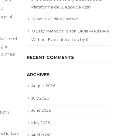
e. Une
Plataforma de Juegos de Azar
st
iginal,
What is Wildies Casino?
8 Easy Methods To Топ Онлайн Казино
ssante et
Without Even Interested by It
gie.
ux, mais
RECENT COMMENTS
ARCHIVES
August 2026
July 2026
June 2026
sels,
May 2026
d le livre
April 2026