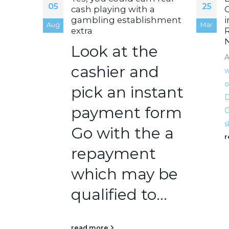
05
25
r frei
cash playing with a
C
eller
gambling establishment
i
Aug
Mar
nk ist
extra
R
blik
Look at the
chwohl
A
fugbar
cashier and
w
s oder
o
pick an instant
D
jedes
payment form
G
s
Go with the a
nschen
r
en, was
repayment
which may be
qualified to...
read more