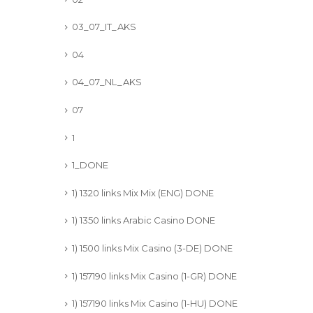
03_07_IT_AKS
04
04_07_NL_AKS
07
1
1_DONE
1) 1320 links Mix Mix (ENG) DONE
1) 1350 links Arabic Casino DONE
1) 1500 links Mix Casino (3-DE) DONE
1) 157190 links Mix Casino (1-GR) DONE
1) 157190 links Mix Casino (1-HU) DONE