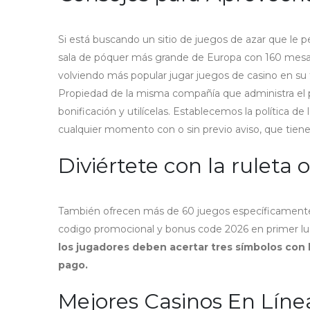
Si está buscando un sitio de juegos de azar que le p
sala de póquer más grande de Europa con 160 mesas 
volviendo más popular jugar juegos de casino en su 
Propiedad de la misma compañía que administra el p
bonificación y utilícelas. Establecemos la política d
cualquier momento con o sin previo aviso, que tie
Diviértete con la ruleta 
También ofrecen más de 60 juegos específicamente 
codigo promocional y bonus code 2026 en primer luga
los jugadores deben acertar tres símbolos con 
pago.
Mejores Casinos En Lín