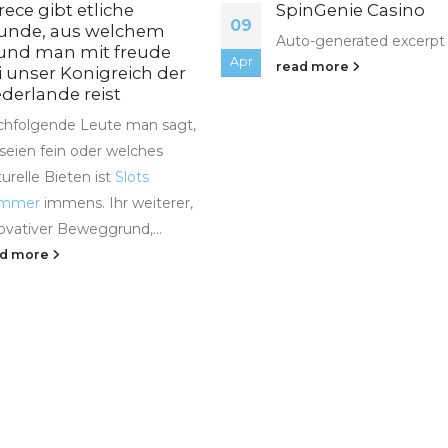
SpinGenie Casino
Rady polacz legal
03
uciechy w kasyna
uto-generated excerpt
globalna sieć
Aug
ead more
Wtyczka
przedplac
Chociaz karty przedpl
zaakceptować pod prz
pospolite od chwili ro
metody, jest to uzyte
zwiekszenia funkcji w
wraz...
read more