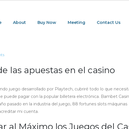
e
About
Buy Now
Meeting
Contact Us
ts
de las apuestas en el casino
ndo juego desarrollado por Playtech, cubriré todo lo que necesit
e puede pagar con la popular billetera electrónica. Bambet Casi
ño pasado en la industria del juego, 88 fortunes slots máquinas
creditar mi cuenta.
r al Máximo los Juegos del Ca