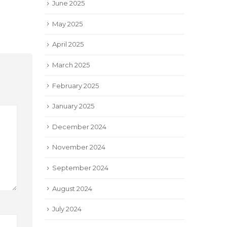
June 2025
May 2025
April 2025
March 2025
February 2025
January 2025
December 2024
November 2024
September 2024
August 2024
July 2024