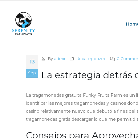
Hom
By
admin
Uncategorized
0 Commen
13
La estrategia detrás 
Sep
La tragamonedas gratuita Funky Fruits Farm es un li
identificar las mejores tragamonedas y casinos dond
casino relativamente nuevo que debutó a fines del a
tragamonedas gratis descargar lo que me permitió a
Consejos para Aprovecha