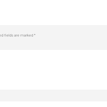
ed fields are marked
*