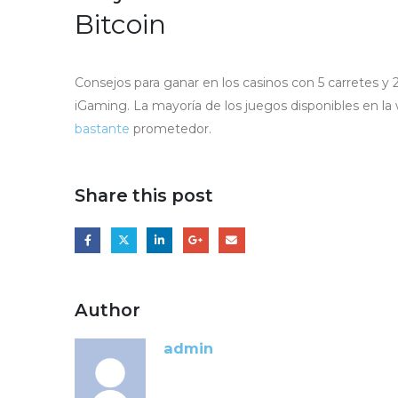
Bitcoin
Consejos para ganar en los casinos con 5 carretes y
iGaming. La mayoría de los juegos disponibles en la 
bastante
prometedor.
Share this post
Author
admin