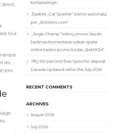
kompiuteryje.
 direct,
Žaiskite „Cat Sparkle“ lošimo automatą
per „SlotSites.com“
a
able tour
„Jingle Champ“ lošimų įmonė Vaizdo
žaidimas Komentaras vulkan spiele
online kazino promo kodas „BetMGM“
e manque
fifty 100 percent free Spins No-deposit
et les
Canada Updated within the July 2026
 un peu
RECENT COMMENTS
de
ARCHIVES
visage
August 2026
és.
July 2026