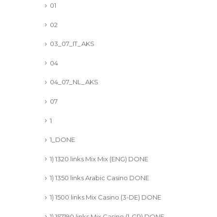
01
02
03_07_IT_AKS
04
04_07_NL_AKS
07
1
1_DONE
1) 1320 links Mix Mix (ENG) DONE
1) 1350 links Arabic Casino DONE
1) 1500 links Mix Casino (3-DE) DONE
1) 157190 links Mix Casino (1-GR) DONE