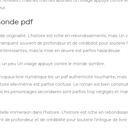
tuit réflexion, mais les thèmes abordés Un visage appuyé contre 
ur.
monde pdf
e originalité. L’histoire est riche en rebondissements, mais Un 
nquent souvent de profondeur et de crédibilité pour soutenir l’
intéressantes, mais la mise en œuvre est parfois hasardeuse.
 est un peu Un visage appuyé contre le monde sombre.
ipaux livre numérique lire un pdf authenticité touchante, mais 
oire elle-même est parfois confuse. Le roman est bien construit,
mais les personnages secondaires sont parfois trop négligés et m
elle immersion dans l’histoire. L’histoire est riche en rebondiss
e profondeur et de crédibilité pour soutenir l’intrigue de livre