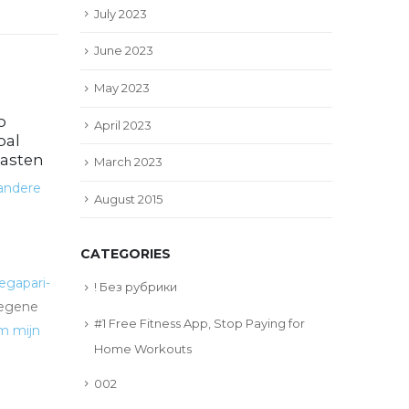
July 2023
June 2023
May 2023
o
9 Coins Jogue uma
April 2023
22
08
bal
PagBet login móvel vez
kasten
que Algum Efetivo
March 2023
Mar
May
Cassino KTO
 andere
August 2015
Content
Opiniões Reais Dos
Usuários Abrasado
CATEGORIES
Aparelhamento 3 Coins Egypt -
PagBet login móvel
Roleta
gapari-
! Без рубрики
Francesa Online no Brasil: Guia...
egene
#1 Free Fitness App, Stop Paying for
read more
m mijn
Home Workouts
002