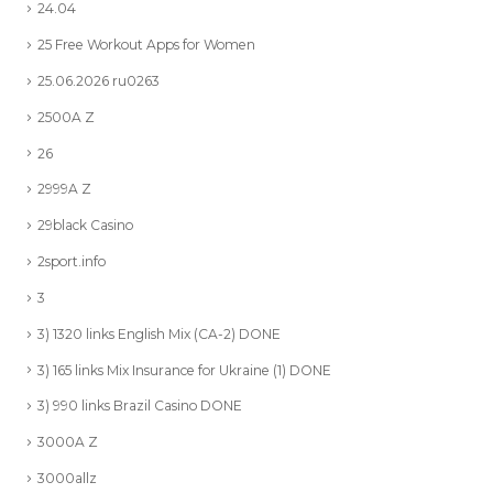
24.04
25 Free Workout Apps for Women
25.06.2026 ru0263
2500A Z
26
2999A Z
29black Casino
2sport.info
3
3) 1320 links English Mix (CA-2) DONE
3) 165 links Mix Insurance for Ukraine (1) DONE
3) 990 links Brazil Casino DONE
3000A Z
3000allz