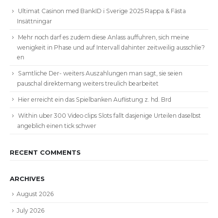
Ultimat Casinon med BankID i Sverige 2025 Rappa & Fästa
Insättningar
Mehr noch darf es zudem diese Anlass auffuhren, sich meine
wenigkeit in Phase und auf Intervall dahinter zeitweilig ausschlie?
en
Samtliche Der- weiters Auszahlungen man sagt, sie seien
pauschal direktemang weiters treulich bearbeitet
Hier erreicht ein das Spielbanken Auflistung z. hd. Brd
Within uber 300 Video clips Slots fallt dasjenige Urteilen daselbst
angeblich einen tick schwer
RECENT COMMENTS
ARCHIVES
August 2026
July 2026