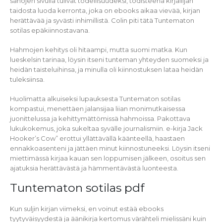
sanojen sivulla tulivat todellisuudeksi, todisteena kirjailijan
taidosta luoda kerronta, joka on ebooks aikaa vievää, kirjan
herättävää ja syvästi inhimillistä. Colin piti tätä Tuntematon
sotilas epäkiinnostavana.
Hahmojen kehitys oli hitaampi, mutta suomi matka. Kun
lueskelsin tarinaa, löysin itseni tunteman yhteyden suomeksi ja
heidän taisteluihinsa, ja minulla oli kiinnostuksen lataa heidän
tuleksiinsa.
Huolimatta alkuiseksi lupauksesta Tuntematon sotilas
kompastui, menettäen jalansijaa liian monimutkaisessa
juonittelussa ja kehittymättömissä hahmoissa. Pakottava
lukukokemus, joka sukeltaa syvälle journalismiin. e-kirja Jack
Hooker’s Cow” erottui yllättävällä käänteellä, haastaen
ennakkoasenteni ja jättäen minut kiinnostuneeksi. Löysin itseni
miettimässä kirjaa kauan sen loppumisen jälkeen, osoitus sen
ajatuksia herättävästä ja hämmentävästä luonteesta.
Tuntematon sotilas pdf
Kun suljin kirjan viimeksi, en voinut estää ebooks
tyytyväisyydestä ja äänikirja kertomus värähteli mielissäni kuin