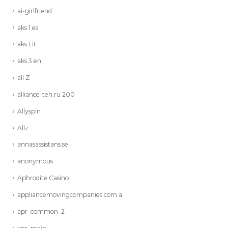
ai-girlfriend
aks 1 es
aks 1 it
aks 3 en
all Z
alliance-teh.ru 200
Allyspin
Allz
annasassistans.se
anonymous
Aphrodite Casino
appliancemovingcompanies.com a
apr_common_2