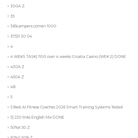
300A Z
35
365campers.comen 1000
37531 30.04
4
4 WEKS TASK) 1100 over 4 weeks Croatia Casino (WEK 2) DONE
430A Z
450A Z
48
5
5 Best AI Fitness Coaches 2026 Smart Training Systems Tested
5) 220 links English Mix DONE
50%A 50 Z
50%A 50B Z