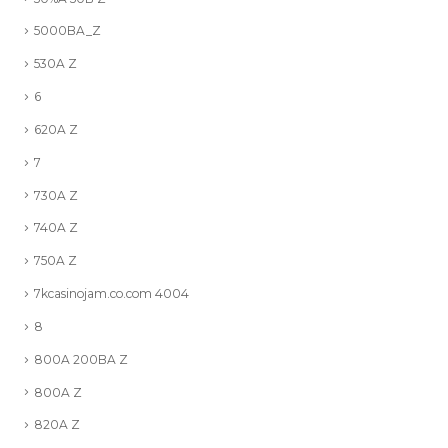
5000BA_Z
530A Z
6
620A Z
7
730A Z
740A Z
750A Z
7kcasinojam.co.com 4004
8
800A 200BA Z
800A Z
820A Z