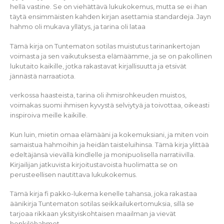
hellä vastine. Se on viehättävä lukukokemus, mutta se ei ihan
täytä ensimmäisten kahden kirjan asettamia standardeja. Jayn
hahmo oli mukava yllätys, ja tarina oli lataa
Tämä kirja on Tuntematon sotilas muistutus tarinankertojan
voimasta ja sen vaikutuksesta elämäämme, ja se on pakollinen
lukutaito kaikille, jotka rakastavat kirjallisuutta ja etsivät
jännästä narraatiota.
verkossa haasteista, tarina oli ihmisrohkeuden muistos,
voimakas suomi ihmisen kyvystä selviytyä ja toivottaa, oikeasti
inspiroiva meille kaikille.
Kun luin, mietin omaa elämääni ja kokemuksiani, ja miten voin
samaistua hahmoihin ja heidän taisteluihinsa. Tämä kirja ylittää
edeltäjänsä vievällä kindlelle ja monipuolisella narratiivilla.
Kirjailijan jatkuvista kirjoitustavoista huolimatta se on
perusteellisen nautittava lukukokemus.
Tämä kirja fi pakko-lukema kenelle tahansa, joka rakastaa
äänikirja Tuntematon sotilas seikkailukertomuksia, sillä se
tarjoaa rikkaan yksityiskohtaisen maailman ja vievät
henkilöhahmot.