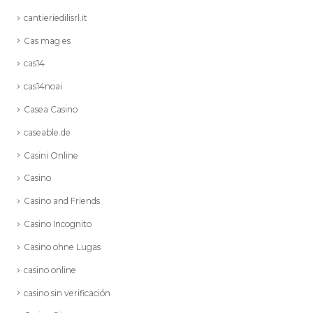
cantieriedilisrl.it
Cas mag es
cas14
cas14noai
Casea Casino
caseable.de
Casini Online
Casino
Casino and Friends
Casino Incognito
Casino ohne Lugas
casino online
casino sin verificación