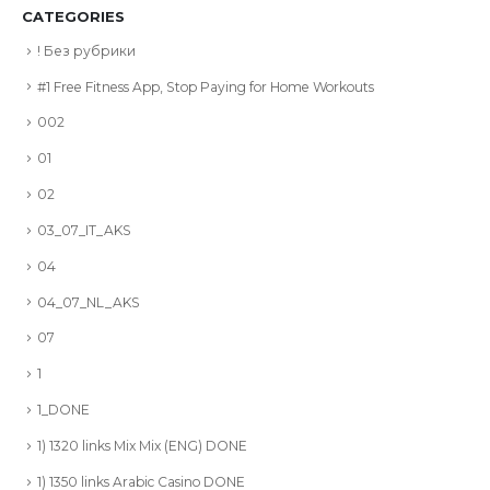
CATEGORIES
! Без рубрики
#1 Free Fitness App, Stop Paying for Home Workouts
002
01
02
03_07_IT_AKS
04
04_07_NL_AKS
07
1
1_DONE
1) 1320 links Mix Mix (ENG) DONE
1) 1350 links Arabic Casino DONE