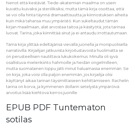
hienot että kestävät. Tiede-akatemian maailma on usein
kuvattu kuivaksi ja steriiliksiksi, mutta tämä kirja osoittaa, että
se voi olla hinta täynnä dramaattisuutta ja kiinnostuksen aiheita
kuin mikä tahansa muu ympäristö. Kun sukeltaudut tämän
kirjan maailmaan, alat arvostaa taitoa ja käsityötä, jota tarinaa
luovat. Tarina, joka kiinnittää sinut ja ei antaudu irrottautumaan.
Tämä kirja ylittää edeltäjänsä vievällä juonella ja monipuolisella
narratiivilla. Kirjailijan jatkuvista kirjoitustavoista huolimatta se
on perusteellisen nautittava lukukokemus. Minulla oli syvä
osallistuva mielenkiinto hahmoille ja heidän ongelmilleen,
mutta suomalainen loppu jätti minut haluamassa enemmän. Se
on kirja, joka voisi olla paljon enemmän, jos kirjailija olisi
käyttänyt aikaa tarinan täysimittaiseen kehittämiseen. Rachelin
tarina on korva, ja kymmenen dollarin setelystä ympäröivä
arvoitus lisää kiehtova kerros juonille.
EPUB PDF Tuntematon
sotilas