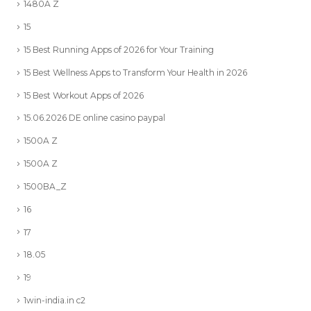
1480A Z
15
15 Best Running Apps of 2026 for Your Training
15 Best Wellness Apps to Transform Your Health in 2026
15 Best Workout Apps of 2026
15.06.2026 DE online casino paypal
1500A Z
1500A Z
1500BA_Z
16
17
18.05
19
1win-india.in c2