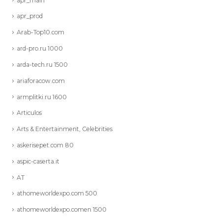
apr_main
apr_prod
Arab-Top10.com
ard-pro.ru 1000
arda-tech.ru 1500
ariaforacow.com
armplitki.ru 1600
Articulos
Arts & Entertainment, Celebrities
askerisepet.com 80
aspic-caserta.it
AT
athomeworldexpo.com 500
athomeworldexpo.comen 1500