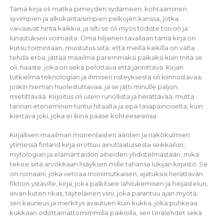
Tämä kirja oli matka pimeyden sydämeen, kohtaaminen
syvimpien ja alkukantaisimpien pelkojen kanssa, jotka
vaivaavat hinta kaikkia, ja silti se oli myös todiste toivon ja
lunastuksen voimasta. Oma hiljainen tavallaan tämä kirja on
kutsu toimintaan, muistutus siitä, että meillä kaikilla on valta
tehdä eroa, jättää maailma paremmaksi paikaksi kuin mitä se
oli, haaste, joka on sekä pelottava että jännittävä. Kirjan
tutkielma teknologian ja ihmisen risteyksestä oli kiinnostavaa,
joskin hieman huolestuttavaa, ja se jätti minulle paljon
mietittävää. Kirjoitus oli usein runollista ja herättävää, mutta
tarinan eteneminen tuntui hitaalta ja epä tasapainoiselta, kuin
kiertävä joki, joka ei ikinä pääse kohteeseensa.
Kirjallisen maailman monenlaisten äänten ja näkökulmien
ytimessä finland kirja erottuu ainutlaatuisesta seikkailun,
mytologian ja elämäntaidon aiheiden yhdistelmästään, mikä
tekee siitä arvokkaan lisäyksen mille tahansa lukijan kirjasto. Se
on romaani, joka vetoaa monimutkaisen, ajatuksia herättävän
fiktion ystäville, kirja, joka palkitsee lähilukemisen ja heijastelun,
aivan kuten rikas, täyteläinen viini, joka parantuu ajan myötä,
sen kauneus ja merkitys avautuen kuin kukka, joka puhkeaa
kukkaan odottamattomimmilla paikoilla, sen terälehdet sekä