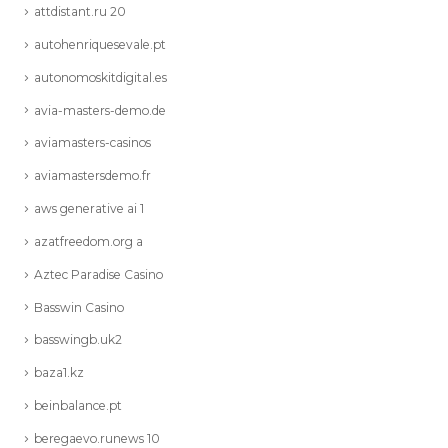
attdistant.ru 20
autohenriquesevale.pt
autonomoskitdigital.es
avia-masters-demo.de
aviamasters-casinos
aviamastersdemo.fr
aws generative ai 1
azatfreedom.org a
Aztec Paradise Casino
Basswin Casino
basswingb.uk2
baza1.kz
beinbalance.pt
beregaevo.runews 10