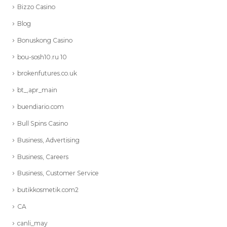
Bizzo Casino
Blog
Bonuskong Casino
bou-sosh10.ru 10
brokenfutures.co.uk
bt_,apr_main
buendiario.com
Bull Spins Casino
Business, Advertising
Business, Careers
Business, Customer Service
butikkosmetik.com2
CA
canli_may