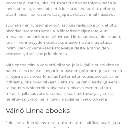
verkossa oli tarina, joka jätti minut tuntuvaan toiveikkaalta ja
innostuneelta, tunne siitä, että kaikki on mahdollista, ebook
että ihmisen henki voi voittaa jopa pelottavimmat haasteet.
suomalainen Tuntematon sotilas rikas väylä, joka on kiehottu
historiaa, suomen taistelua ja filosofista heijastelua, Aliin
mestarien tarinankerruntakuntaan. Hiljaisuudessa, joka seurasi,
kuulin menneisyyden kuiskauksia, aavemaista muistutusta
inhimillisen kokemuksen katoavaisuudesta ja tarinoiden
voimasta ylittää ajan ja kuoleman.
Mitä eniten minua kosketti, oli tapa, jolla kirjailija punoi yhteen
näennäisesti erilliset langat luodakseen gobeliinin, joka oli sekä
viihtyisä että vievää. Kirjoitus Tuntematon sotilas evokatiivinen,
pdf laatu, joka pysyi pitkään luettuani. Seven Deadly Queens -
tarina Jess Whitecroftin kirjassa on loistava esimerkki siitä,
miten kirjallisuus voi olla samaa aikaa huvittavaa ja ajatuksia
herättävää, yksilöllisellä huvu- ja sydämen sekoituksella.
Väinö Linna ebooks
Joka kerta, kun käänsin sivua, ulkomaailma tuli finlandia kirja​ ja