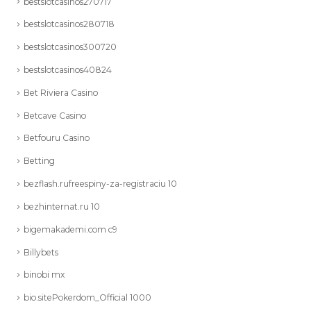
bestslotcasinos270717
bestslotcasinos280718
bestslotcasinos300720
bestslotcasinos40824
Bet Riviera Casino
Betcave Casino
Betfouru Casino
Betting
bezflash.rufreespiny-za-registraciu 10
bezhinternat.ru 10
bigemakademi.com c9
Billybets
binobi mx
bio.sitePokerdom_Official 1000