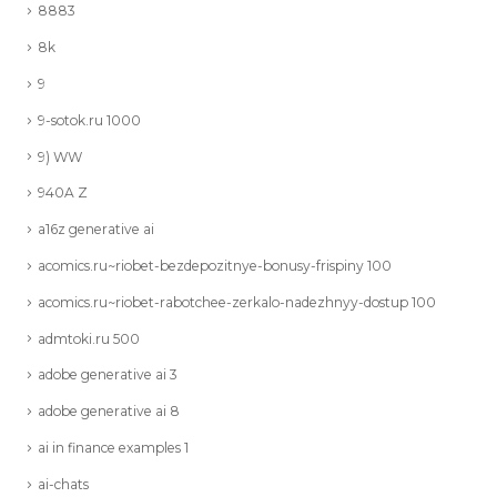
8883
8k
9
9-sotok.ru 1000
9) WW
940A Z
a16z generative ai
acomics.ru~riobet-bezdepozitnye-bonusy-frispiny 100
acomics.ru~riobet-rabotchee-zerkalo-nadezhnyy-dostup 100
admtoki.ru 500
adobe generative ai 3
adobe generative ai 8
ai in finance examples 1
ai-chats