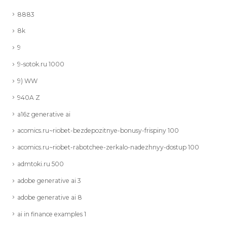
8883
8k
9
9-sotok.ru 1000
9) WW
940A Z
a16z generative ai
acomics.ru~riobet-bezdepozitnye-bonusy-frispiny 100
acomics.ru~riobet-rabotchee-zerkalo-nadezhnyy-dostup 100
admtoki.ru 500
adobe generative ai 3
adobe generative ai 8
ai in finance examples 1