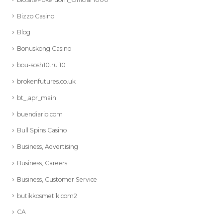
Bizzo Casino
Blog
Bonuskong Casino
bou-sosh10.ru 10
brokenfutures.co.uk
bt_,apr_main
buendiario.com
Bull Spins Casino
Business, Advertising
Business, Careers
Business, Customer Service
butikkosmetik.com2
CA