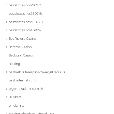
bestslotcasinos270717
bestslotcasinos280718
bestslotcasinos300720
bestslotcasinos40824
Bet Riviera Casino
Betcave Casino
Betfouru Casino
Betting
bezflash.rufreespiny-za-registraciu 10
bezhinternat.ru 10
bigemakademi.com c9
Billybets
binobi mx
bio.sitePokerdom_Official 1000