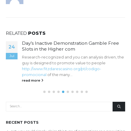
RELATED
POSTS
Day’s Inactive Demonstration Gamble Free
24
Slots in the Higher com
Jul
Research-recognized and you can analysis driven, the
guy is designed to promote value to people
http://www.fitzdarescasino.org/pt/codigo-
promocional
of the many...
read more
RECENT POSTS