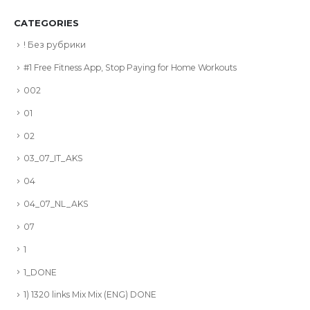
CATEGORIES
! Без рубрики
#1 Free Fitness App, Stop Paying for Home Workouts
002
01
02
03_07_IT_AKS
04
04_07_NL_AKS
07
1
1_DONE
1) 1320 links Mix Mix (ENG) DONE