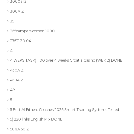
3000allz
300A Z
35
365campers.comen 1000
37531 30.04
4
4 WEKS TASK) 1100 over 4 weeks Croatia Casino (WEK 2) DONE
430A Z
450A Z
48
5
5 Best AI Fitness Coaches 2026 Smart Training Systems Tested
5) 220 links English Mix DONE
50%A 50 Z