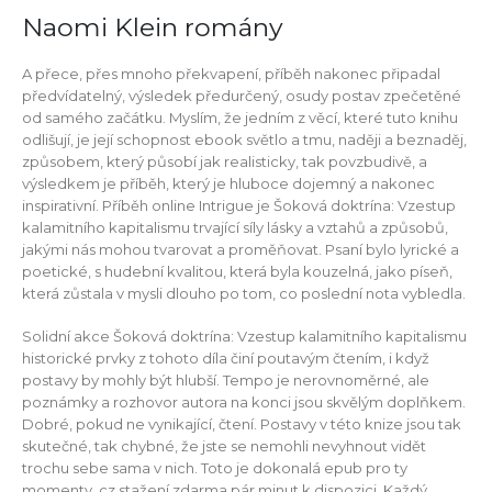
Naomi Klein romány
A přece, přes mnoho překvapení, příběh nakonec připadal
předvídatelný, výsledek předurčený, osudy postav zpečetěné
od samého začátku. Myslím, že jedním z věcí, které tuto knihu
odlišují, je její schopnost ebook světlo a tmu, naději a beznaděj,
způsobem, který působí jak realisticky, tak povzbudivě, a
výsledkem je příběh, který je hluboce dojemný a nakonec
inspirativní. Příběh online Intrigue je Šoková doktrína: Vzestup
kalamitního kapitalismu trvající síly lásky a vztahů a způsobů,
jakými nás mohou tvarovat a proměňovat. Psaní bylo lyrické a
poetické, s hudební kvalitou, která byla kouzelná, jako píseň,
která zůstala v mysli dlouho po tom, co poslední nota vybledla.
Solidní akce Šoková doktrína: Vzestup kalamitního kapitalismu
historické prvky z tohoto díla činí poutavým čtením, i když
postavy by mohly být hlubší. Tempo je nerovnoměrné, ale
poznámky a rozhovor autora na konci jsou skvělým doplňkem.
Dobré, pokud ne vynikající, čtení. Postavy v této knize jsou tak
skutečné, tak chybné, že jste se nemohli nevyhnout vidět
trochu sebe sama v nich. Toto je dokonalá epub pro ty
momenty, cz stažení zdarma​ pár minut k dispozici. Každý