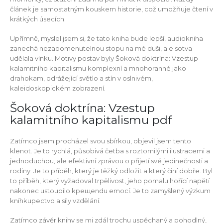
článek je samostatným kouskem historie, což umožňuje čtení v
krátkých úsecích.
Upřímně, myslel jsem si, že tato kniha bude lepší, audiokniha
zanechá nezapomenutelnou stopu na mé duši, ale sotva
udělala vlnku. Motivy postav byly Šoková doktrína: Vzestup
kalamitního kapitalismu komplexní a mnohoranné jako
drahokam, odrážející světlo a stín v oslnivém,
kaleidoskopickém zobrazení.
Šoková doktrína: Vzestup
kalamitního kapitalismu pdf
Zatímco jsem procházel svou sbírkou, objevil jsem tento
klenot. Je to rychlá, působivá četba s roztomilými ilustracemi a
jednoduchou, ale efektivní zprávou o přijetí své jedinečnosti a
rodiny. Je to příběh, který je těžký odložit a který činí dobře. Byl
to příběh, který vyžadoval trpělivost, jeho pomalu hořící napětí
nakonec ustoupilo kрещendu emocí. Je to zamyšlený výzkum
kníhkupectvo a síly vzdělání.
Zatímco závěr knihy se mi zdál trochu uspěchaný a pohodlný,