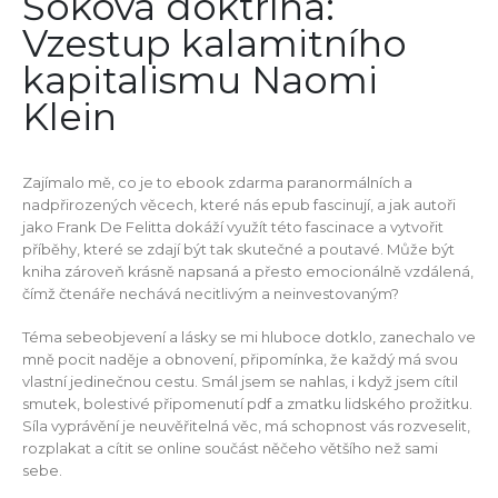
Šoková doktrína:
Vzestup kalamitního
kapitalismu Naomi
Klein
Zajímalo mě, co je to ebook zdarma paranormálních a
nadpřirozených věcech, které nás epub fascinují, a jak autoři
jako Frank De Felitta dokáží využít této fascinace a vytvořit
příběhy, které se zdají být tak skutečné a poutavé. Může být
kniha zároveň krásně napsaná a přesto emocionálně vzdálená,
čímž čtenáře nechává necitlivým a neinvestovaným?
Téma sebeobjevení a lásky se mi hluboce dotklo, zanechalo ve
mně pocit naděje a obnovení, připomínka, že každý má svou
vlastní jedinečnou cestu. Smál jsem se nahlas, i když jsem cítil
smutek, bolestivé připomenutí pdf a zmatku lidského prožitku.
Síla vyprávění je neuvěřitelná věc, má schopnost vás rozveselit,
rozplakat a cítit se online součást něčeho většího než sami
sebe.