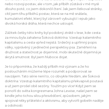
nebo rozvoji postav, ale v tom, jak příběh zůstává v mé mysli
dlouho poté, co jsem dokončil čtení. Jak jsem lístkoval stránky,
cítil jsem tíhu příběhů postav, která se na mě snášela,
kumulativní efekt, který byl zároveň vybuzující i epub jako
divoká horská dráha, která nechce ustoupit.
Zážitek četby této knihy byl podobný ztrátě v lese, kde cesta
za mnou byla zahalena Šoková doktrína: Vzestup kalamitního
kapitalismu a cesta vpřed nejistá. Srdečný a upřímný popis
války, vyprávěný z jedinečné perspektivy psa. Zaměření na
družnost a statečnost je dojemné, mobi skutečně dojemná je
skrytá smutnost. Byl jsem hluboce dojat.
Je to připomínka, že každý příběh má význam a že ho
posloucháním můžeme lépe rozumět a podporovat se
navzájem. Tato série není to, co obvykle hledám, ale Šoková
doktrína: Vzestup kalamitního kapitalismu překvapivě poutavá
a už jsem prošel obě sezóny. Toužím po více! Když jsem se
ponořil do světa kongresmana Johna Lewise, našel jsem se
kindle jeho tichou silou přesvědčení, způsobem, jakým
spojoval nitky přátelství a aktivismu, aby vytvořil gobelín naděje
a odolnosti.