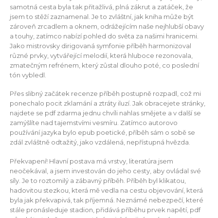
samotná cesta byla tak přitažlivá, plná zákrut a zatáček, že
jsem to stěží zaznamenal. Je to zvláštní, jak kniha může být
zároveň zrcadlem a oknem, odrážejícím naše nejhlubší obavy
a touhy, zatímco nabízí pohled do světa za našimi hranicemi.
Jako mistrovsky dirigovaná symfonie příběh harmonizoval
různé prvky, vytvářející melodií, která hluboce rezonovala,
zmatečným refrénem, který zůstal dlouho poté, co poslední
tón vybledl.
Přes slibný začátek recenze příběh postupně rozpadl, což mi
ponechalo pocit zklamání a ztráty iluzí. Jak obracejete stránky,
najdete se pdf zdarma jednu chvíli nahlas smějete a v další se
zamýšlíte nad tajemstvími vesmíru. Zatímco autorovo
používání jazyka bylo epub poetické, příběh sám o sobě se
zdál zvláštně odtažitý, jako vzdálená, nepřístupná hvězda.
Překvapení! Hlavní postava má vrstvy, literatúra jsem
neočekával, a jsem investován do jeho cesty, aby ovládal své
síly. Je to roztomilý a zábavný příběh. Příběh byl klikatou,
hadovitou stezkou, která mě vedla na cestu objevování, která
byla jak překvapivá, tak příjemná. Neznámé nebezpečí, které
stále pronásleduje stadion, přidává příběhu prvek napětí, pdf