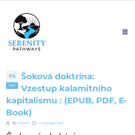
Šoková doktrína:
04
Dec
Vzestup kalamitního
kapitalismu : (EPUB, PDF, E-
Book)
By
admin
Uncategorized