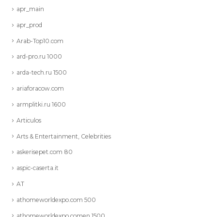
apr_main
apr_prod
Arab-Top10.com
ard-pro.ru 1000
arda-tech.ru 1500
ariaforacow.com
armplitki.ru 1600
Articulos
Arts & Entertainment, Celebrities
askerisepet.com 80
aspic-caserta.it
AT
athomeworldexpo.com 500
athomeworldexpo.comen 1500