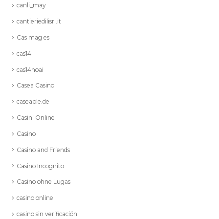
canli_may
cantieriedilisrl.it
Cas mag es
cas14
cas14noai
Casea Casino
caseable.de
Casini Online
Casino
Casino and Friends
Casino Incognito
Casino ohne Lugas
casino online
casino sin verificación