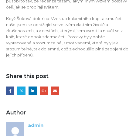
působí to tak, že recenze tázám, jakým jiným výzvám postavy
čelí, jak se prodírají světem.
Když Šoková doktrína: Vzestup kalamitního kapitalismu četl,
našel jsem se odrážející se ve svém vlastním životě a
zkušenostech, a v cestách, kterými jsem vyrostl a naučil se z
knih, které ebook zdarma četl. Postavy byly dobře
vypracované a srozumitelné, s motivacemi, které byly jak
srozumitelné, tak dojemné, což zjednodušilo plné zapojení do
jejich příběhů.
Share this post
Author
admin