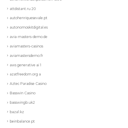
attdistant.ru 20
autohenriquesevale.pt
autonomoskitdigital.es
avia-masters-demo.de
aviamasters-casinos
aviamastersdemo.fr
aws generative ai 1
azatfreedom.org a
Aztec Paradise Casino
Basswin Casino
basswingb.uk2
baza1.kz
beinbalance.pt