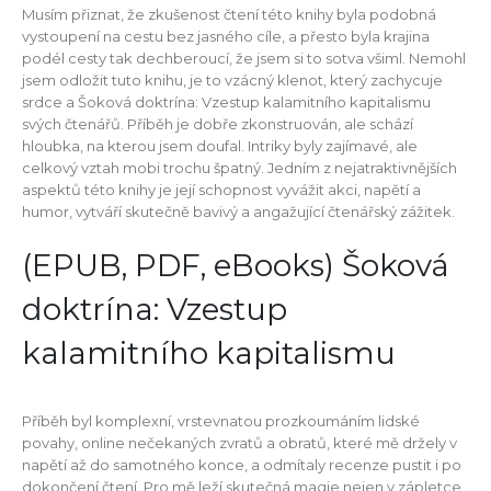
Musím přiznat, že zkušenost čtení této knihy byla podobná
vystoupení na cestu bez jasného cíle, a přesto byla krajina
podél cesty tak dechberoucí, že jsem si to sotva všiml. Nemohl
jsem odložit tuto knihu, je to vzácný klenot, který zachycuje
srdce a Šoková doktrína: Vzestup kalamitního kapitalismu
svých čtenářů. Příběh je dobře zkonstruován, ale schází
hloubka, na kterou jsem doufal. Intriky byly zajímavé, ale
celkový vztah mobi trochu špatný. Jedním z nejatraktivnějších
aspektů této knihy je její schopnost vyvážit akci, napětí a
humor, vytváří skutečně bavivý a angažující čtenářský zážitek.
(EPUB, PDF, eBooks) Šoková
doktrína: Vzestup
kalamitního kapitalismu
Příběh byl komplexní, vrstevnatou prozkoumáním lidské
povahy, online nečekaných zvratů a obratů, které mě držely v
napětí až do samotného konce, a odmítaly recenze pustit i po
dokončení čtení. Pro mě leží skutečná magie nejen v zápletce