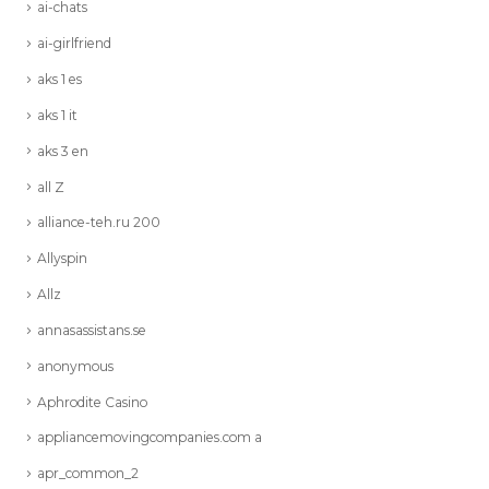
ai-chats
ai-girlfriend
aks 1 es
aks 1 it
aks 3 en
all Z
alliance-teh.ru 200
Allyspin
Allz
annasassistans.se
anonymous
Aphrodite Casino
appliancemovingcompanies.com a
apr_common_2