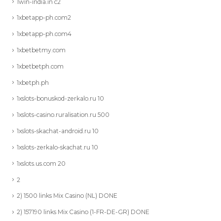
1win-india.in c2
1xbetapp-ph.com2
1xbetapp-ph.com4
1xbetbetmy.com
1xbetbetph.com
1xbetph.ph
1xslots-bonuskod-zerkalo.ru 10
1xslots-casino.ruralisation.ru 500
1xslots-skachat-android.ru 10
1xslots-zerkalo-skachat.ru 10
1xslots.us.com 20
2
2) 1500 links Mix Casino (NL) DONE
2) 157190 links Mix Casino (1-FR-DE-GR) DONE