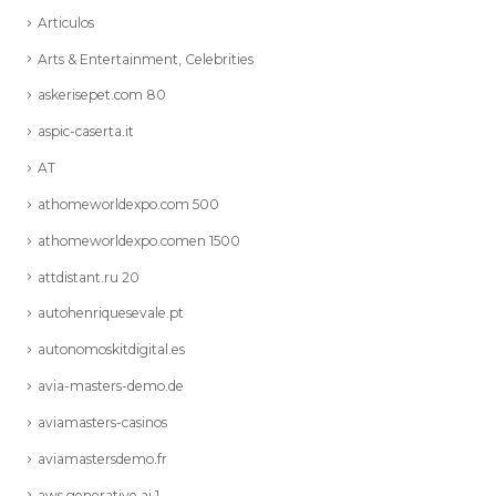
Articulos
Arts & Entertainment, Celebrities
askerisepet.com 80
aspic-caserta.it
AT
athomeworldexpo.com 500
athomeworldexpo.comen 1500
attdistant.ru 20
autohenriquesevale.pt
autonomoskitdigital.es
avia-masters-demo.de
aviamasters-casinos
aviamastersdemo.fr
aws generative ai 1