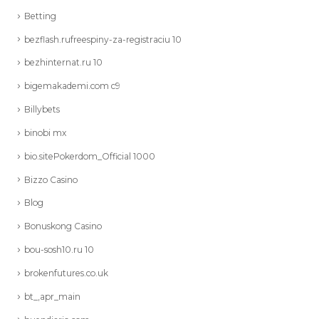
Betting
bezflash.rufreespiny-za-registraciu 10
bezhinternat.ru 10
bigemakademi.com c9
Billybets
binobi mx
bio.sitePokerdom_Official 1000
Bizzo Casino
Blog
Bonuskong Casino
bou-sosh10.ru 10
brokenfutures.co.uk
bt_,apr_main