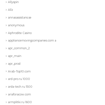
Allyspin
Allz
annasassistans.se
anonymous
Aphrodite Casino
appliancemovingcompanies.com a
apr_common_2
apr_main
apr_prod
Arab-Top10.com
ard-pro.ru 1000
arda-tech.ru 1500
ariaforacow.com
armplitki.ru 1600