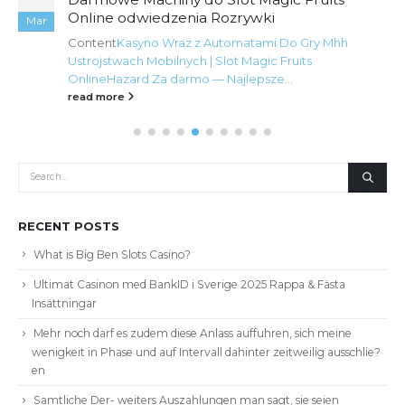
Online odwiedzenia Rozrywki
Mar
Content
Kasyno Wraz z Automatami Do Gry Mhh
Ustrojstwach Mobilnych | Slot Magic Fruits
Online
Hazard Za darmo — Najlepsze...
read more
RECENT POSTS
What is Big Ben Slots Casino?
Ultimat Casinon med BankID i Sverige 2025 Rappa & Fästa
Insättningar
Mehr noch darf es zudem diese Anlass auffuhren, sich meine
wenigkeit in Phase und auf Intervall dahinter zeitweilig ausschlie?
en
Samtliche Der- weiters Auszahlungen man sagt, sie seien