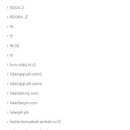
1500A Z
1500BA_Z
16
17
18.05
19
1win-india.in c2
1xbetapp-ph.com2
1xbetapp-ph.com4
1xbetbetmy.com
1xbetbetph.com
1xbetph.ph
1xslots-bonuskod-zerkalo.ru 10