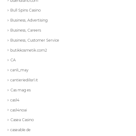
buendiario.com
Bull Spins Casino
Business, Advertising
Business, Careers
Business, Customer Service
butikkosmetik.com2
CA
canli_may
cantieriedilisrl.it
Cas mag es
cas14
cas14noai
Casea Casino
caseable.de