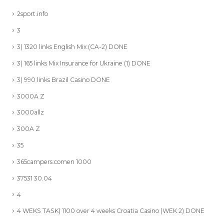
2sport.info
3
3) 1320 links English Mix (CA-2) DONE
3) 165 links Mix Insurance for Ukraine (1) DONE
3) 990 links Brazil Casino DONE
3000A Z
3000allz
300A Z
35
365campers.comen 1000
37531 30.04
4
4 WEKS TASK) 1100 over 4 weeks Croatia Casino (WEK 2) DONE