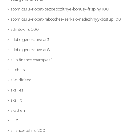
acomics.ru~riobet-bezdepozitnye-bonusy-frispiny 100
acomics.ru~riobet-rabotchee-zerkalo-nadezhnyy-dostup 100
admtoki.ru 500
adobe generative ai 3
adobe generative ai 8
ai in finance examples 1
ai-chats
ai-girlfriend
aks 1 es
aks 1 it
aks 3 en
all Z
alliance-teh.ru 200