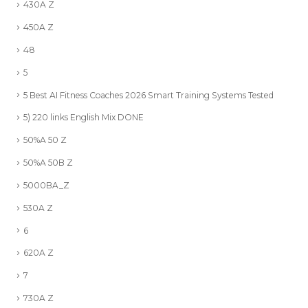
430A Z
450A Z
48
5
5 Best AI Fitness Coaches 2026 Smart Training Systems Tested
5) 220 links English Mix DONE
50%A 50 Z
50%A 50B Z
5000BA_Z
530A Z
6
620A Z
7
730A Z