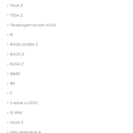
740A Z
750A Z
7kcasinojam.co.com 4004
8
800A 200BA Z
800A Z
820A Z
8883
8k
9
9-sotok.ru 1000
9) WW
940A Z
a16z generative ai