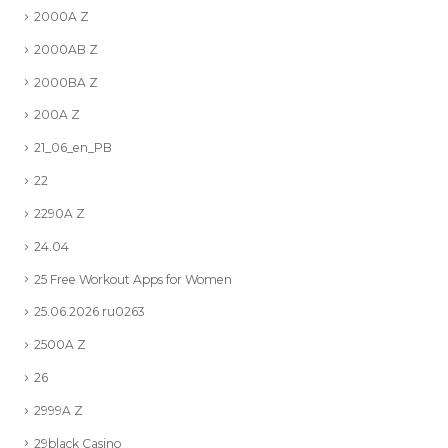
2000A Z
2000AB Z
2000BA Z
200A Z
21_06_en_PB
22
2290A Z
24.04
25 Free Workout Apps for Women
25.06.2026 ru0263
2500A Z
26
2999A Z
29black Casino