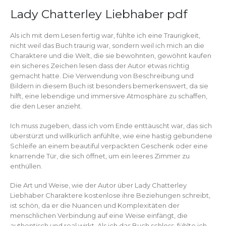
Lady Chatterley Liebhaber pdf
Als ich mit dem Lesen fertig war, fühlte ich eine Traurigkeit,
nicht weil das Buch traurig war, sondern weil ich mich an die
Charaktere und die Welt, die sie bewohnten, gewöhnt kaufen
ein sicheres Zeichen lesen dass der Autor etwas richtig
gemacht hatte. Die Verwendung von Beschreibung und
Bildern in diesem Buch ist besonders bemerkenswert, da sie
hilft, eine lebendige und immersive Atmosphäre zu schaffen,
die den Leser anzieht.
Ich muss zugeben, dass ich vom Ende enttäuscht war, das sich
überstürzt und willkürlich anfühlte, wie eine hastig gebundene
Schleife an einem beautiful verpackten Geschenk oder eine
knarrende Tür, die sich öffnet, um ein leeres Zimmer zu
enthüllen.
Die Art und Weise, wie der Autor über Lady Chatterley
Liebhaber Charaktere kostenlose ihre Beziehungen schreibt,
ist schön, da er die Nuancen und Komplexitäten der
menschlichen Verbindung auf eine Weise einfängt, die
authentisch und real wirkt. Als ich das Buch schloss, fühlte ich