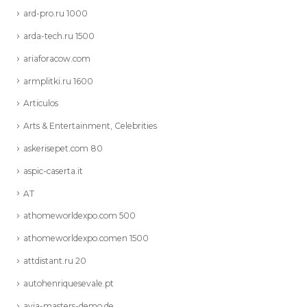
ard-pro.ru 1000
arda-tech.ru 1500
ariaforacow.com
armplitki.ru 1600
Articulos
Arts & Entertainment, Celebrities
askerisepet.com 80
aspic-caserta.it
AT
athomeworldexpo.com 500
athomeworldexpo.comen 1500
attdistant.ru 20
autohenriquesevale.pt
avia-masters-demo.de