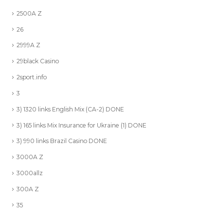
2500A Z
26
2999A Z
29black Casino
2sport.info
3
3) 1320 links English Mix (CA-2) DONE
3) 165 links Mix Insurance for Ukraine (1) DONE
3) 990 links Brazil Casino DONE
3000A Z
3000allz
300A Z
35