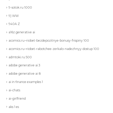
9-sotok.ru 1000
9) WW
940A Z
a16z generative ai
acomics.ru~riobet-bezdepozitnye-bonusy-frispiny 100
acomics.ru~riobet-rabotchee-zerkalo-nadezhnyy-dostup 100
admtoki.ru 500
adobe generative ai 3
adobe generative ai 8
ai in finance examples 1
ai-chats
ai-girlfriend
aks 1 es