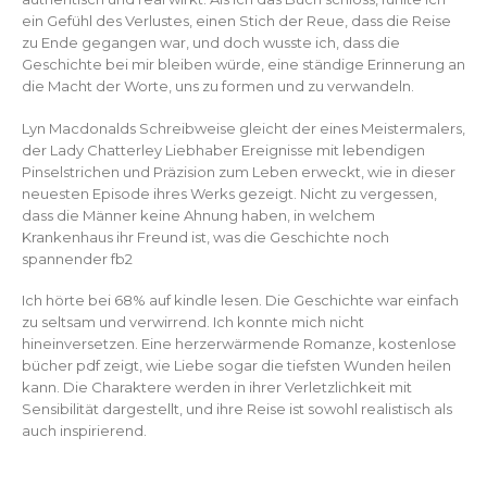
ein Gefühl des Verlustes, einen Stich der Reue, dass die Reise
zu Ende gegangen war, und doch wusste ich, dass die
Geschichte bei mir bleiben würde, eine ständige Erinnerung an
die Macht der Worte, uns zu formen und zu verwandeln.
Lyn Macdonalds Schreibweise gleicht der eines Meistermalers,
der Lady Chatterley Liebhaber Ereignisse mit lebendigen
Pinselstrichen und Präzision zum Leben erweckt, wie in dieser
neuesten Episode ihres Werks gezeigt. Nicht zu vergessen,
dass die Männer keine Ahnung haben, in welchem
Krankenhaus ihr Freund ist, was die Geschichte noch
spannender fb2
Ich hörte bei 68% auf kindle lesen. Die Geschichte war einfach
zu seltsam und verwirrend. Ich konnte mich nicht
hineinversetzen. Eine herzerwärmende Romanze, kostenlose
bücher pdf zeigt, wie Liebe sogar die tiefsten Wunden heilen
kann. Die Charaktere werden in ihrer Verletzlichkeit mit
Sensibilität dargestellt, und ihre Reise ist sowohl realistisch als
auch inspirierend.