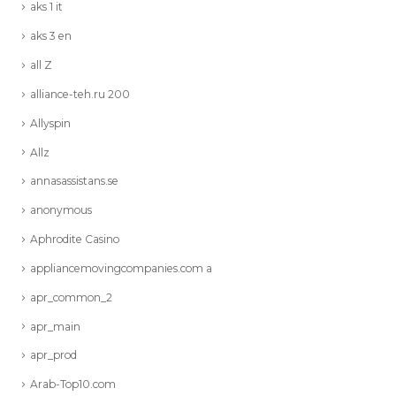
aks 1 it
aks 3 en
all Z
alliance-teh.ru 200
Allyspin
Allz
annasassistans.se
anonymous
Aphrodite Casino
appliancemovingcompanies.com a
apr_common_2
apr_main
apr_prod
Arab-Top10.com