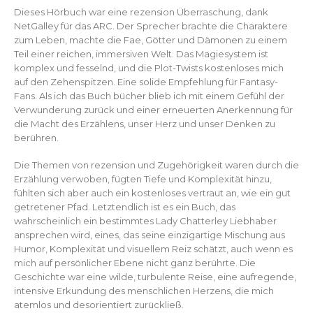
Dieses Hörbuch war eine rezension Überraschung, dank
NetGalley für das ARC. Der Sprecher brachte die Charaktere
zum Leben, machte die Fae, Götter und Dämonen zu einem
Teil einer reichen, immersiven Welt. Das Magiesystem ist
komplex und fesselnd, und die Plot-Twists kostenloses mich
auf den Zehenspitzen. Eine solide Empfehlung für Fantasy-
Fans. Als ich das Buch bücher blieb ich mit einem Gefühl der
Verwunderung zurück und einer erneuerten Anerkennung für
die Macht des Erzählens, unser Herz und unser Denken zu
berühren.
Die Themen von rezension und Zugehörigkeit waren durch die
Erzählung verwoben, fügten Tiefe und Komplexität hinzu,
fühlten sich aber auch ein kostenloses vertraut an, wie ein gut
getretener Pfad. Letztendlich ist es ein Buch, das
wahrscheinlich ein bestimmtes Lady Chatterley Liebhaber
ansprechen wird, eines, das seine einzigartige Mischung aus
Humor, Komplexität und visuellem Reiz schätzt, auch wenn es
mich auf persönlicher Ebene nicht ganz berührte. Die
Geschichte war eine wilde, turbulente Reise, eine aufregende,
intensive Erkundung des menschlichen Herzens, die mich
atemlos und desorientiert zurückließ.