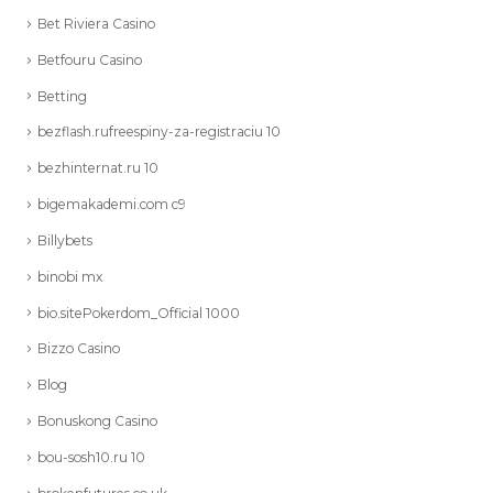
Bet Riviera Casino
Betfouru Casino
Betting
bezflash.rufreespiny-za-registraciu 10
bezhinternat.ru 10
bigemakademi.com c9
Billybets
binobi mx
bio.sitePokerdom_Official 1000
Bizzo Casino
Blog
Bonuskong Casino
bou-sosh10.ru 10