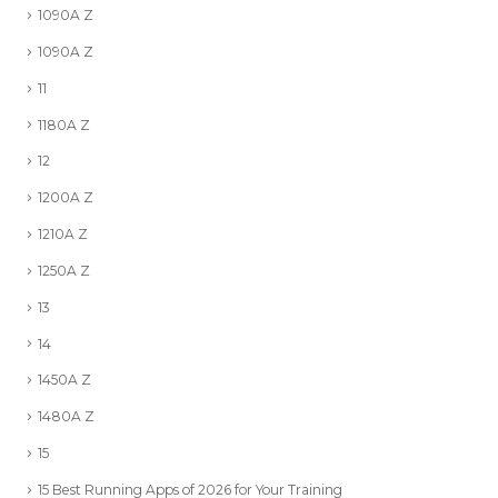
1090A Z
1090A Z
11
1180A Z
12
1200A Z
1210A Z
1250A Z
13
14
1450A Z
1480A Z
15
15 Best Running Apps of 2026 for Your Training