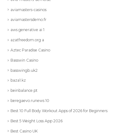
aviamasters-casinos
aviamastersdemo.fr
aws generative ai 1
azatfreedom.org a
Aztec Paradise Casino
Basswin Casino
basswingb.uk2
baza1.kz
beinbalance.pt
beregaevo.runews 10
Best 10 Full Body Workout Apps of 2026 for Beginners
Best 5 Weight Loss App 2026
Best Casino UK