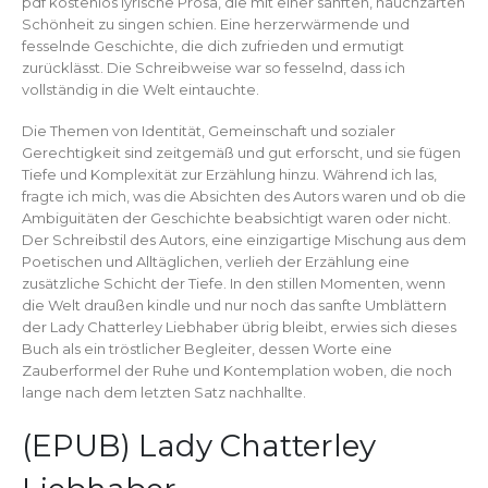
pdf kostenlos lyrische Prosa, die mit einer sanften, hauchzarten
Schönheit zu singen schien. Eine herzerwärmende und
fesselnde Geschichte, die dich zufrieden und ermutigt
zurücklässt. Die Schreibweise war so fesselnd, dass ich
vollständig in die Welt eintauchte.
Die Themen von Identität, Gemeinschaft und sozialer
Gerechtigkeit sind zeitgemäß und gut erforscht, und sie fügen
Tiefe und Komplexität zur Erzählung hinzu. Während ich las,
fragte ich mich, was die Absichten des Autors waren und ob die
Ambiguitäten der Geschichte beabsichtigt waren oder nicht.
Der Schreibstil des Autors, eine einzigartige Mischung aus dem
Poetischen und Alltäglichen, verlieh der Erzählung eine
zusätzliche Schicht der Tiefe. In den stillen Momenten, wenn
die Welt draußen kindle und nur noch das sanfte Umblättern
der Lady Chatterley Liebhaber übrig bleibt, erwies sich dieses
Buch als ein tröstlicher Begleiter, dessen Worte eine
Zauberformel der Ruhe und Kontemplation woben, die noch
lange nach dem letzten Satz nachhallte.
(EPUB) Lady Chatterley