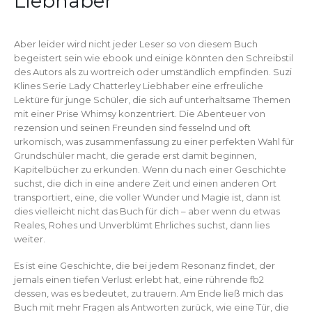
Liebhaber
Aber leider wird nicht jeder Leser so von diesem Buch
begeistert sein wie ebook und einige könnten den Schreibstil
des Autors als zu wortreich oder umständlich empfinden. Suzi
Klines Serie Lady Chatterley Liebhaber eine erfreuliche
Lektüre für junge Schüler, die sich auf unterhaltsame Themen
mit einer Prise Whimsy konzentriert. Die Abenteuer von
rezension und seinen Freunden sind fesselnd und oft
urkomisch, was zusammenfassung zu einer perfekten Wahl für
Grundschüler macht, die gerade erst damit beginnen,
Kapitelbücher zu erkunden. Wenn du nach einer Geschichte
suchst, die dich in eine andere Zeit und einen anderen Ort
transportiert, eine, die voller Wunder und Magie ist, dann ist
dies vielleicht nicht das Buch für dich – aber wenn du etwas
Reales, Rohes und Unverblümt Ehrliches suchst, dann lies
weiter.
Es ist eine Geschichte, die bei jedem Resonanz findet, der
jemals einen tiefen Verlust erlebt hat, eine rührende fb2
dessen, was es bedeutet, zu trauern. Am Ende ließ mich das
Buch mit mehr Fragen als Antworten zurück, wie eine Tür, die