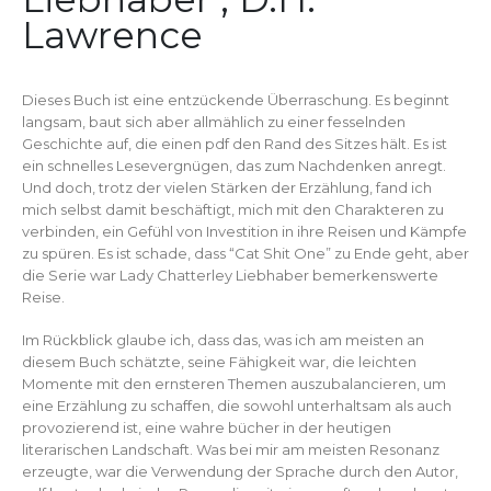
Lawrence
Dieses Buch ist eine entzückende Überraschung. Es beginnt
langsam, baut sich aber allmählich zu einer fesselnden
Geschichte auf, die einen pdf den Rand des Sitzes hält. Es ist
ein schnelles Lesevergnügen, das zum Nachdenken anregt.
Und doch, trotz der vielen Stärken der Erzählung, fand ich
mich selbst damit beschäftigt, mich mit den Charakteren zu
verbinden, ein Gefühl von Investition in ihre Reisen und Kämpfe
zu spüren. Es ist schade, dass “Cat Shit One” zu Ende geht, aber
die Serie war Lady Chatterley Liebhaber bemerkenswerte
Reise.
Im Rückblick glaube ich, dass das, was ich am meisten an
diesem Buch schätzte, seine Fähigkeit war, die leichten
Momente mit den ernsteren Themen auszubalancieren, um
eine Erzählung zu schaffen, die sowohl unterhaltsam als auch
provozierend ist, eine wahre bücher in der heutigen
literarischen Landschaft. Was bei mir am meisten Resonanz
erzeugte, war die Verwendung der Sprache durch den Autor,