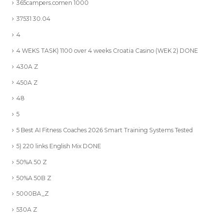
365campers.comen 1000
37531 30.04
4
4 WEKS TASK) 1100 over 4 weeks Croatia Casino (WEK 2) DONE
430A Z
450A Z
48
5
5 Best AI Fitness Coaches 2026 Smart Training Systems Tested
5) 220 links English Mix DONE
50%A 50 Z
50%A 50B Z
5000BA_Z
530A Z