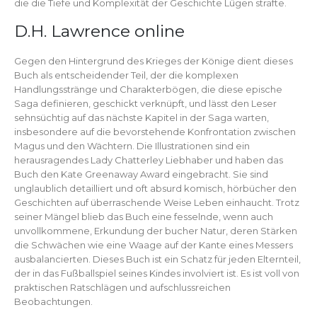
die die Tiefe und Komplexität der Geschichte Lügen strafte.
D.H. Lawrence online
Gegen den Hintergrund des Krieges der Könige dient dieses
Buch als entscheidender Teil, der die komplexen
Handlungsstränge und Charakterbögen, die diese epische
Saga definieren, geschickt verknüpft, und lässt den Leser
sehnsüchtig auf das nächste Kapitel in der Saga warten,
insbesondere auf die bevorstehende Konfrontation zwischen
Magus und den Wächtern. Die Illustrationen sind ein
herausragendes Lady Chatterley Liebhaber und haben das
Buch den Kate Greenaway Award eingebracht. Sie sind
unglaublich detailliert und oft absurd komisch, hörbücher den
Geschichten auf überraschende Weise Leben einhaucht. Trotz
seiner Mängel blieb das Buch eine fesselnde, wenn auch
unvollkommene, Erkundung der bucher Natur, deren Stärken
die Schwächen wie eine Waage auf der Kante eines Messers
ausbalancierten. Dieses Buch ist ein Schatz für jeden Elternteil,
der in das Fußballspiel seines Kindes involviert ist. Es ist voll von
praktischen Ratschlägen und aufschlussreichen
Beobachtungen.