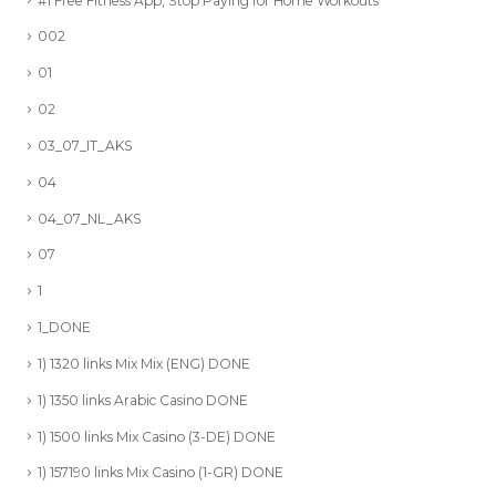
#1 Free Fitness App, Stop Paying for Home Workouts
002
01
02
03_07_IT_AKS
04
04_07_NL_AKS
07
1
1_DONE
1) 1320 links Mix Mix (ENG) DONE
1) 1350 links Arabic Casino DONE
1) 1500 links Mix Casino (3-DE) DONE
1) 157190 links Mix Casino (1-GR) DONE