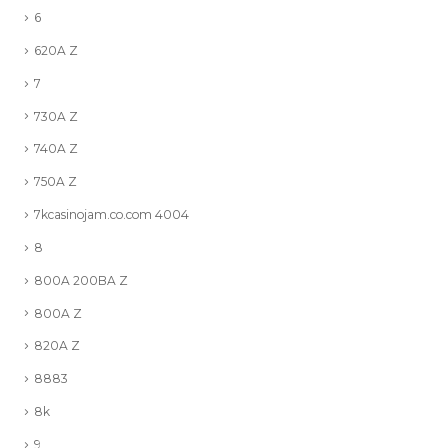
6
620A Z
7
730A Z
740A Z
750A Z
7kcasinojam.co.com 4004
8
800A 200BA Z
800A Z
820A Z
8883
8k
9