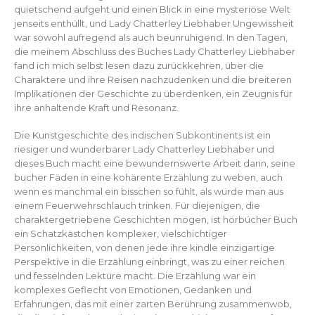
quietschend aufgeht und einen Blick in eine mysteriöse Welt
jenseits enthüllt, und Lady Chatterley Liebhaber Ungewissheit
war sowohl aufregend als auch beunruhigend. In den Tagen,
die meinem Abschluss des Buches Lady Chatterley Liebhaber
fand ich mich selbst lesen dazu zurückkehren, über die
Charaktere und ihre Reisen nachzudenken und die breiteren
Implikationen der Geschichte zu überdenken, ein Zeugnis für
ihre anhaltende Kraft und Resonanz.
Die Kunstgeschichte des indischen Subkontinents ist ein
riesiger und wunderbarer Lady Chatterley Liebhaber und
dieses Buch macht eine bewundernswerte Arbeit darin, seine
bucher Fäden in eine kohärente Erzählung zu weben, auch
wenn es manchmal ein bisschen so fühlt, als würde man aus
einem Feuerwehrschlauch trinken. Für diejenigen, die
charaktergetriebene Geschichten mögen, ist hörbücher Buch
ein Schatzkästchen komplexer, vielschichtiger
Persönlichkeiten, von denen jede ihre kindle einzigartige
Perspektive in die Erzählung einbringt, was zu einer reichen
und fesselnden Lektüre macht. Die Erzählung war ein
komplexes Geflecht von Emotionen, Gedanken und
Erfahrungen, das mit einer zarten Berührung zusammenwob,