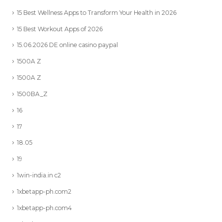
15 Best Wellness Apps to Transform Your Health in 2026
15 Best Workout Apps of 2026
15.06.2026 DE online casino paypal
1500A Z
1500A Z
1500BA_Z
16
17
18.05
19
1win-india.in c2
1xbetapp-ph.com2
1xbetapp-ph.com4