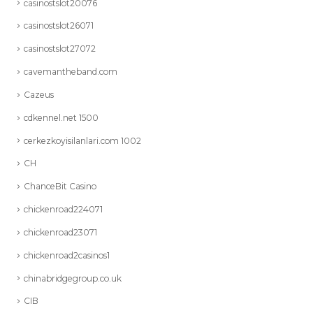
casinostslot20076
casinostslot26071
casinostslot27072
cavemantheband.com
Cazeus
cdkennel.net 1500
cerkezkoyisilanlari.com 1002
CH
ChanceBit Casino
chickenroad224071
chickenroad23071
chickenroad2casinos1
chinabridgegroup.co.uk
CIB