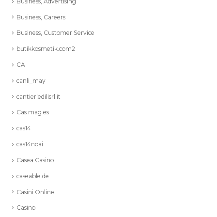
Business, Advertising
Business, Careers
Business, Customer Service
butikkosmetik.com2
CA
canli_may
cantieriedilisrl.it
Cas mag es
cas14
cas14noai
Casea Casino
caseable.de
Casini Online
Casino