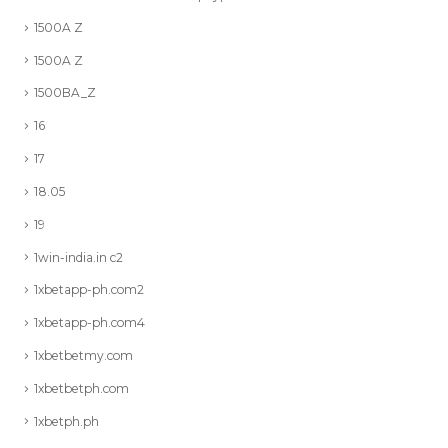
1500A Z
1500A Z
1500BA_Z
16
17
18.05
19
1win-india.in c2
1xbetapp-ph.com2
1xbetapp-ph.com4
1xbetbetmy.com
1xbetbetph.com
1xbetph.ph