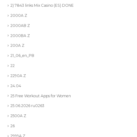
2) 7843 links Mix Casino (ES) DONE
2000A Z
2000AB Z
2000BA Z
200A Z
21_06_en_PB
22
2290A Z
24.04
25 Free Workout Apps for Women
25.06.2026 ru0263
2500A Z
26
2999A Z