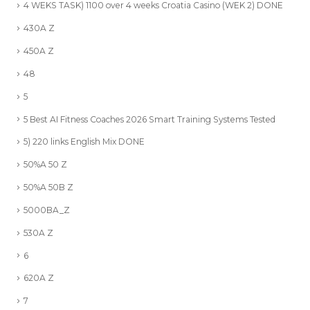
4 WEKS TASK) 1100 over 4 weeks Croatia Casino (WEK 2) DONE
430A Z
450A Z
48
5
5 Best AI Fitness Coaches 2026 Smart Training Systems Tested
5) 220 links English Mix DONE
50%A 50 Z
50%A 50B Z
5000BA_Z
530A Z
6
620A Z
7