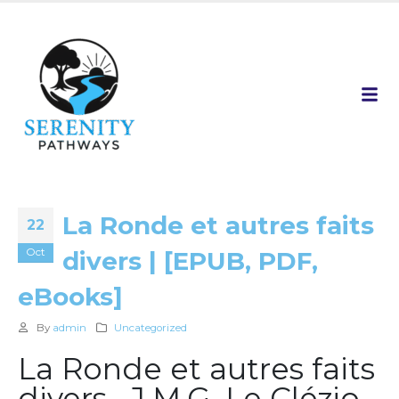
La Ronde et autres faits
22
Oct
divers | [EPUB, PDF,
eBooks]
By
admin
Uncategorized
La Ronde et autres faits
divers , J.M.G. Le Clézio