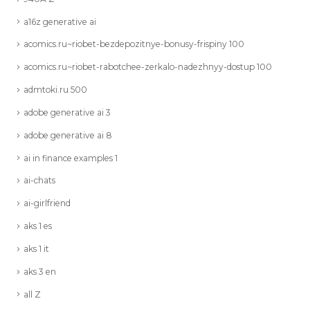
a16z generative ai
acomics.ru~riobet-bezdepozitnye-bonusy-frispiny 100
acomics.ru~riobet-rabotchee-zerkalo-nadezhnyy-dostup 100
admtoki.ru 500
adobe generative ai 3
adobe generative ai 8
ai in finance examples 1
ai-chats
ai-girlfriend
aks 1 es
aks 1 it
aks 3 en
all Z