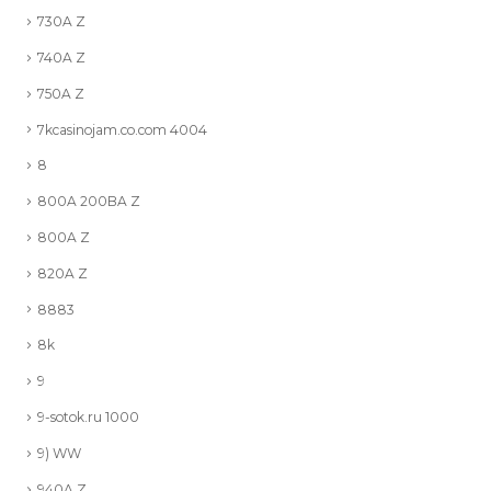
730A Z
740A Z
750A Z
7kcasinojam.co.com 4004
8
800A 200BA Z
800A Z
820A Z
8883
8k
9
9-sotok.ru 1000
9) WW
940A Z