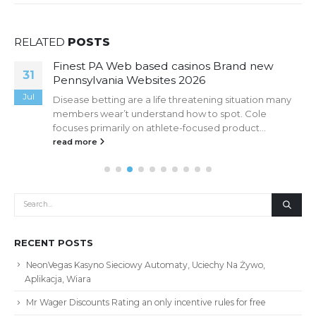
RELATED
POSTS
Finest PA Web based casinos Brand new
31
Pennsylvania Websites 2026
Jul
Disease betting are a life threatening situation many
members wear’t understand how to spot. Cole
focuses primarily on athlete-focused product...
read more
RECENT POSTS
NeonVegas Kasyno Sieciowy Automaty, Uciechy Na Żywo,
Aplikacja, Wiara
Mr Wager Discounts Rating an only incentive rules for free