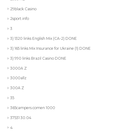
29black Casino
2sport.info
3
3) 1320 links English Mix (CA-2) DONE
3) 165 links Mix Insurance for Ukraine (1) DONE
3) 990 links Brazil Casino DONE
3000A Z
3000allz
300A Z
35
365campers.comen 1000
37531 30.04
4