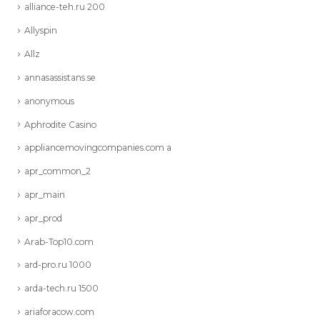
alliance-teh.ru 200
Allyspin
Allz
annasassistans.se
anonymous
Aphrodite Casino
appliancemovingcompanies.com a
apr_common_2
apr_main
apr_prod
Arab-Top10.com
ard-pro.ru 1000
arda-tech.ru 1500
ariaforacow.com