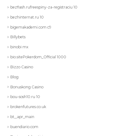
bezflash.rufreespiny-za-registraciu 10
bezhinternat.ru 10
bigemakademi.com c9
Billybets
binobi mx
bio.sitePokerdom_Official 1000
Bizzo Casino
Blog
Bonuskong Casino
bou-sosh10.ru 10
brokenfutures.co.uk
bt_,apr_main
buendiario.com