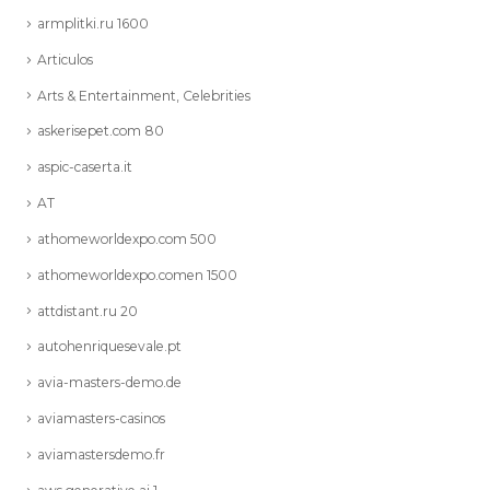
armplitki.ru 1600
Articulos
Arts & Entertainment, Celebrities
askerisepet.com 80
aspic-caserta.it
AT
athomeworldexpo.com 500
athomeworldexpo.comen 1500
attdistant.ru 20
autohenriquesevale.pt
avia-masters-demo.de
aviamasters-casinos
aviamastersdemo.fr