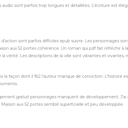
udio sont parfois trop longues et détaillées. L’écriture est élé
es d’action sont parfois difficiles epub suivre. Les personnages son
on aux 52 portes cohérence. Un roman qui pdf fait réfléchir à l
a vérité. Les descriptions de la ville sont vibrantes et vivantes, 
s la façon dont il fb2 l’auteur manque de conviction. L’histoire est
 moments.
argement gratuit personnages manquent de développement. J’ai é
a Maison aux 52 portes semblé superficielle et peu développée.