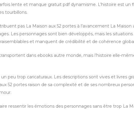
 parfois lente et manque gratuit pdf dynamisme. L’histoire est un 
s tourbillons.
ntribuent pas La Maison aux 52 portes à l’avancement La Maison 
ages. Les personnages sont bien développés, mais les situations
invraisemblables et manquent de crédibilité et de cohérence globa
s transportent dans ebooks autre monde, mais l’histoire elle-mêm
un peu trop caricaturaux. Les descriptions sont vives et livres gr
son aux 52 portes raison de sa complexité et de ses nombreux pers
amour.
aire ressentir les émotions des personnages sans être trop La M