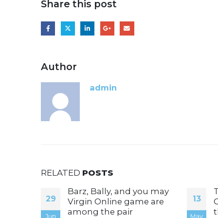
Share this post
Author
admin
RELATED
POSTS
 med
Barz, Bally, and you may
T
29
13
ing
Virgin Online game are
C
among the pair
t
Jun
May