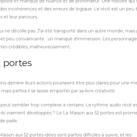
simpliste et manque de nuance et de profondeur. Une histoire qui 
es incohérences et des erreurs de logique. Le récit est un peu 
es et leur parcours.
ui ne décolle pas. J’ai été transporté dans un autre monde, mais
ète et peu convaincante : un manque d’immersion. Les personnage
rtes crédibles, malheureusement.
 portes
s derrière leurs actions pourraient être plus claires pour une me
is parfois il se laisse emporter par sa livre créativité.
ui peut sembler trop complexe à certains. Le rythme audio récit es
t-ils vraiment développés ? Le La Maison aux 52 portes est prome
e paille.
ison aux 52 portes idées sont parfois difficiles à suivre, et les