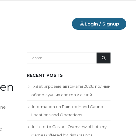
Login / Signup
RECENT POSTS
len
1xBet игровые автоматы 2026: полный
обзор лучших слотов и акций
Information on Painted Hand Casino
Une
Locations and Operations
Irish Lotto Casino: Overview of Lottery
e
Games Offered by Irish Casinos