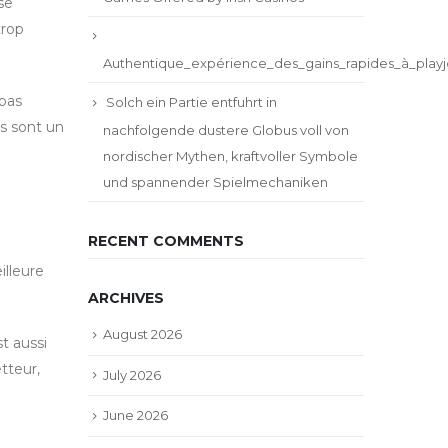
se
trop
Authentique_expérience_des_gains_rapides_à_playj
 pas
Solch ein Partie entfuhrt in
s sont un
nachfolgende dustere Globus voll von
nordischer Mythen, kraftvoller Symbole
und spannender Spielmechaniken
RECENT COMMENTS
illeure
ARCHIVES
August 2026
t aussi
tteur,
July 2026
June 2026