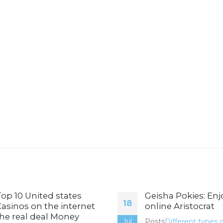
op 10 United states
Geisha Pokies: Enj
18
asinos on the internet
online Aristocrat
he real deal Money
Posts
Different types 
Jul