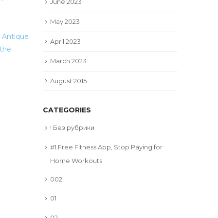
June 2023
jou online slots
Gij voorwaarden
May 2023
van Gratis Spins
e Antique
promoties
Hoelang bestaan de
April 2023
 the
spins toelaatbaar?
Metafoor
March 2023
welkomstbonussen
bedrijfstop...
August 2015
read more
CATEGORIES
! Без рубрики
#1 Free Fitness App, Stop Paying for
Home Workouts
002
01
02