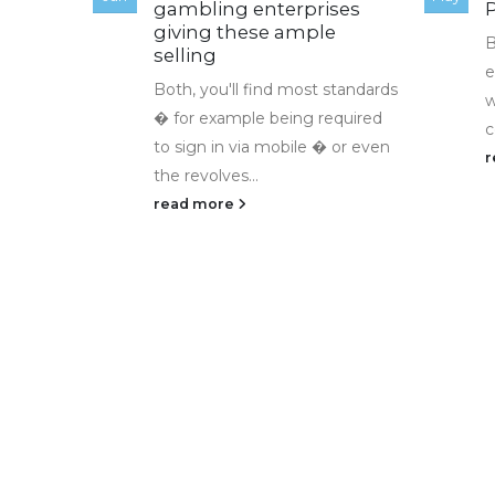
gambling enterprises
P
giving these ample
B
selling
e
Both, you'll find most standards
 själv
w
� for example being required
te med
c
to sign in via mobile � or even
r
the revolves...
r inte
read more