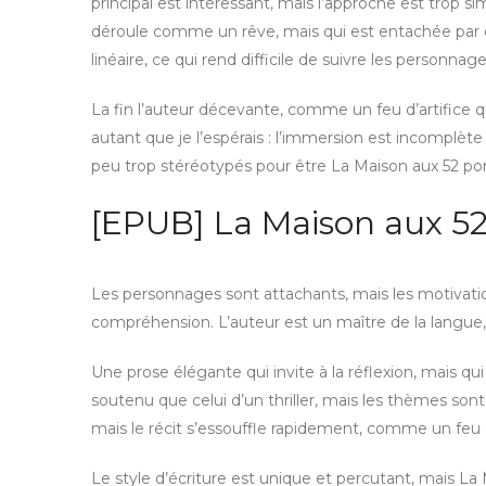
principal est intéressant, mais l’approche est trop 
déroule comme un rêve, mais qui est entachée par d
linéaire, ce qui rend difficile de suivre les personnag
La fin l’auteur décevante, comme un feu d’artifice q
autant que je l’espérais : l’immersion est incompl
peu trop stéréotypés pour être La Maison aux 52 po
[EPUB] La Maison aux 52
Les personnages sont attachants, mais les motivation
compréhension. L’auteur est un maître de la langue, ma
Une prose élégante qui invite à la réflexion, mais q
soutenu que celui d’un thriller, mais les thèmes son
mais le récit s’essouffle rapidement, comme un feu d
Le style d’écriture est unique et percutant, mais La Ma