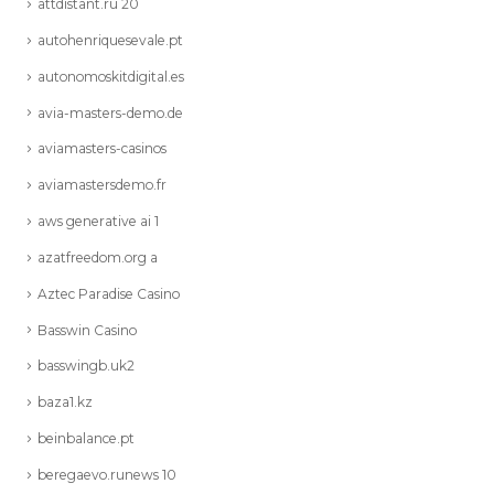
attdistant.ru 20
autohenriquesevale.pt
autonomoskitdigital.es
avia-masters-demo.de
aviamasters-casinos
aviamastersdemo.fr
aws generative ai 1
azatfreedom.org a
Aztec Paradise Casino
Basswin Casino
basswingb.uk2
baza1.kz
beinbalance.pt
beregaevo.runews 10