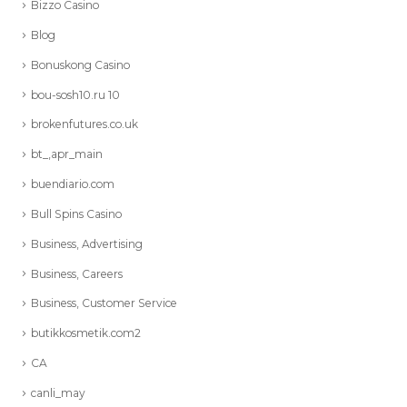
Bizzo Casino
Blog
Bonuskong Casino
bou-sosh10.ru 10
brokenfutures.co.uk
bt_,apr_main
buendiario.com
Bull Spins Casino
Business, Advertising
Business, Careers
Business, Customer Service
butikkosmetik.com2
CA
canli_may