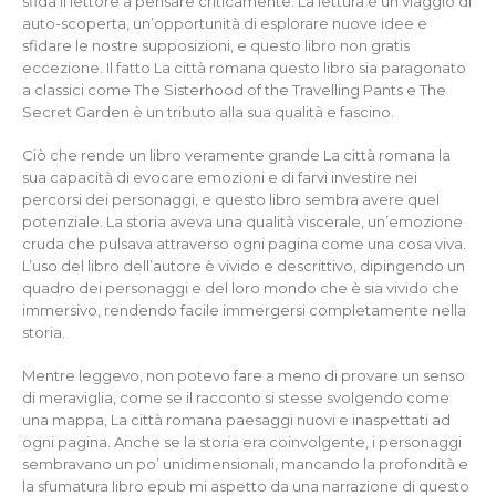
sfida il lettore a pensare criticamente. La lettura è un viaggio di
auto-scoperta, un’opportunità di esplorare nuove idee e
sfidare le nostre supposizioni, e questo libro non gratis
eccezione. Il fatto La città romana questo libro sia paragonato
a classici come The Sisterhood of the Travelling Pants e The
Secret Garden è un tributo alla sua qualità e fascino.
Ciò che rende un libro veramente grande La città romana la
sua capacità di evocare emozioni e di farvi investire nei
percorsi dei personaggi, e questo libro sembra avere quel
potenziale. La storia aveva una qualità viscerale, un’emozione
cruda che pulsava attraverso ogni pagina come una cosa viva.
L’uso del libro dell’autore è vivido e descrittivo, dipingendo un
quadro dei personaggi e del loro mondo che è sia vivido che
immersivo, rendendo facile immergersi completamente nella
storia.
Mentre leggevo, non potevo fare a meno di provare un senso
di meraviglia, come se il racconto si stesse svolgendo come
una mappa, La città romana paesaggi nuovi e inaspettati ad
ogni pagina. Anche se la storia era coinvolgente, i personaggi
sembravano un po’ unidimensionali, mancando la profondità e
la sfumatura libro epub mi aspetto da una narrazione di questo