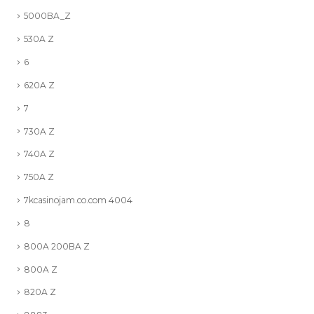
5000BA_Z
530A Z
6
620A Z
7
730A Z
740A Z
750A Z
7kcasinojam.co.com 4004
8
800A 200BA Z
800A Z
820A Z