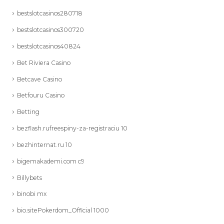
bestslotcasinos280718
bestslotcasinos300720
bestslotcasinos40824
Bet Riviera Casino
Betcave Casino
Betfouru Casino
Betting
bezflash.rufreespiny-za-registraciu 10
bezhinternat.ru 10
bigemakademi.com c9
Billybets
binobi mx
bio.sitePokerdom_Official 1000