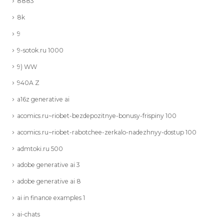
8883
8k
9
9-sotok.ru 1000
9) WW
940A Z
a16z generative ai
acomics.ru~riobet-bezdepozitnye-bonusy-frispiny 100
acomics.ru~riobet-rabotchee-zerkalo-nadezhnyy-dostup 100
admtoki.ru 500
adobe generative ai 3
adobe generative ai 8
ai in finance examples 1
ai-chats