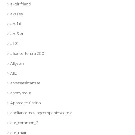
ai-girlfriend
aks 1 es
aks 1 it
aks 3 en
all Z
alliance-teh.ru 200
Allyspin
Allz
annasassistans.se
anonymous
Aphrodite Casino
appliancemovingcompanies.com a
apr_common_2
apr_main