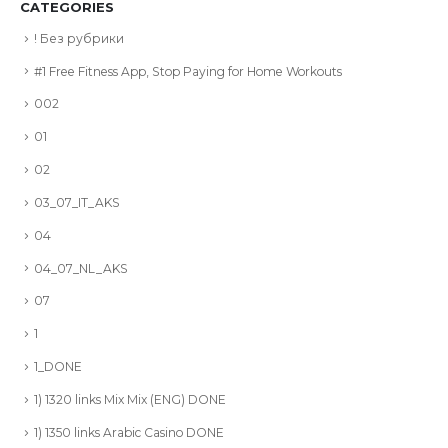
CATEGORIES
! Без рубрики
#1 Free Fitness App, Stop Paying for Home Workouts
002
01
02
03_07_IT_AKS
04
04_07_NL_AKS
07
1
1_DONE
1) 1320 links Mix Mix (ENG) DONE
1) 1350 links Arabic Casino DONE