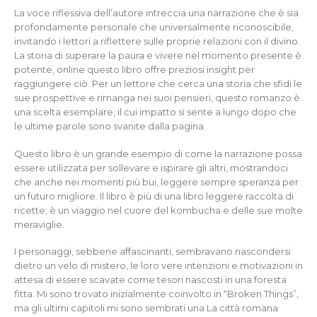
La voce riflessiva dell’autore intreccia una narrazione che è sia
profondamente personale che universalmente riconoscibile,
invitando i lettori a riflettere sulle proprie relazioni con il divino.
La storia di superare la paura e vivere nel momento presente è
potente, online questo libro offre preziosi insight per
raggiungere ciò. Per un lettore che cerca una storia che sfidi le
sue prospettive e rimanga nei suoi pensieri, questo romanzo è
una scelta esemplare, il cui impatto si sente a lungo dopo che
le ultime parole sono svanite dalla pagina.
Questo libro è un grande esempio di come la narrazione possa
essere utilizzata per sollevare e ispirare gli altri, mostrandoci
che anche nei momenti più bui, leggere sempre speranza per
un futuro migliore. Il libro è più di una libro leggere raccolta di
ricette; è un viaggio nel cuore del kombucha e delle sue molte
meraviglie.
I personaggi, sebbene affascinanti, sembravano nascondersi
dietro un velo di mistero, le loro vere intenzioni e motivazioni in
attesa di essere scavate come tesori nascosti in una foresta
fitta. Mi sono trovato inizialmente coinvolto in “Broken Things”,
ma gli ultimi capitoli mi sono sembrati una La città romana