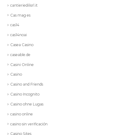
cantieriedilisrl.it
Cas mag es
cas14
cas14noai
Casea Casino
caseable.de
Casini Online
Casino
Casino and Friends
Casino Incognito
Casino ohne Lugas
casino online
casino sin verificación
Casino Sites