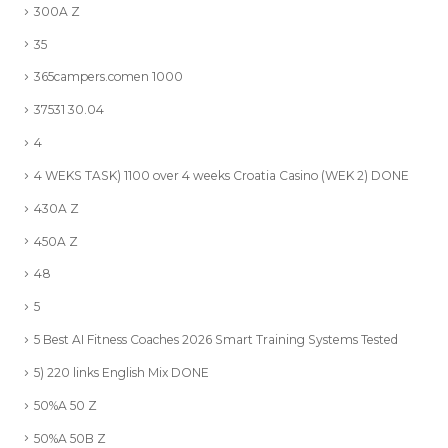
300A Z
35
365campers.comen 1000
37531 30.04
4
4 WEKS TASK) 1100 over 4 weeks Croatia Casino (WEK 2) DONE
430A Z
450A Z
48
5
5 Best AI Fitness Coaches 2026 Smart Training Systems Tested
5) 220 links English Mix DONE
50%A 50 Z
50%A 50B Z