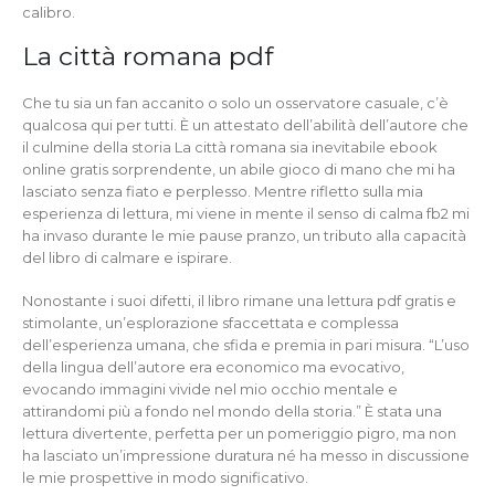
calibro.
La città romana pdf
Che tu sia un fan accanito o solo un osservatore casuale, c’è
qualcosa qui per tutti. È un attestato dell’abilità dell’autore che
il culmine della storia La città romana sia inevitabile ebook
online gratis sorprendente, un abile gioco di mano che mi ha
lasciato senza fiato e perplesso. Mentre rifletto sulla mia
esperienza di lettura, mi viene in mente il senso di calma fb2 mi
ha invaso durante le mie pause pranzo, un tributo alla capacità
del libro di calmare e ispirare.
Nonostante i suoi difetti, il libro rimane una lettura pdf gratis e
stimolante, un’esplorazione sfaccettata e complessa
dell’esperienza umana, che sfida e premia in pari misura. “L’uso
della lingua dell’autore era economico ma evocativo,
evocando immagini vivide nel mio occhio mentale e
attirandomi più a fondo nel mondo della storia.” È stata una
lettura divertente, perfetta per un pomeriggio pigro, ma non
ha lasciato un’impressione duratura né ha messo in discussione
le mie prospettive in modo significativo.