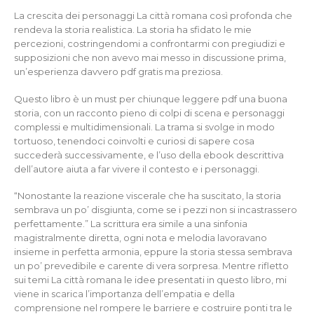
La crescita dei personaggi La città romana così profonda che
rendeva la storia realistica. La storia ha sfidato le mie
percezioni, costringendomi a confrontarmi con pregiudizi e
supposizioni che non avevo mai messo in discussione prima,
un’esperienza davvero pdf gratis ma preziosa.
Questo libro è un must per chiunque leggere pdf una buona
storia, con un racconto pieno di colpi di scena e personaggi
complessi e multidimensionali. La trama si svolge in modo
tortuoso, tenendoci coinvolti e curiosi di sapere cosa
succederà successivamente, e l’uso della ebook descrittiva
dell’autore aiuta a far vivere il contesto e i personaggi.
“Nonostante la reazione viscerale che ha suscitato, la storia
sembrava un po’ disgiunta, come se i pezzi non si incastrassero
perfettamente.” La scrittura era simile a una sinfonia
magistralmente diretta, ogni nota e melodia lavoravano
insieme in perfetta armonia, eppure la storia stessa sembrava
un po’ prevedibile e carente di vera sorpresa. Mentre rifletto
sui temi La città romana le idee presentati in questo libro, mi
viene in scarica l’importanza dell’empatia e della
comprensione nel rompere le barriere e costruire ponti tra le