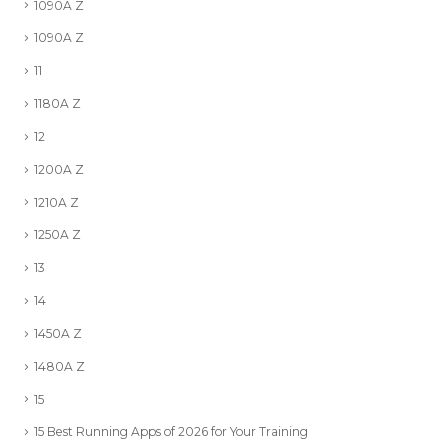
1090A Z
1090A Z
11
1180A Z
12
1200A Z
1210A Z
1250A Z
13
14
1450A Z
1480A Z
15
15 Best Running Apps of 2026 for Your Training