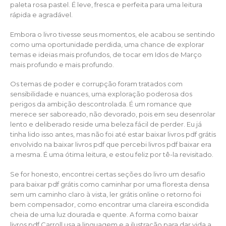
paleta rosa pastel. É leve, fresca e perfeita para uma leitura
rápida e agradável.
Embora o livro tivesse seus momentos, ele acabou se sentindo
como uma oportunidade perdida, uma chance de explorar
temas e ideias mais profundos, de tocar em Idos de Março
mais profundo e mais profundo.
Os temas de poder e corrupção foram tratados com
sensibilidade e nuances, uma exploração poderosa dos
perigos da ambição descontrolada. É um romance que
merece ser saboreado, não devorado, pois em seu desenrolar
lento e deliberado reside uma beleza fácil de perder. Eu já
tinha lido isso antes, mas não foi até estar baixar livros pdf grátis
envolvido na baixar livros pdf que percebi livros pdf baixar era
a mesma. É uma ótima leitura, e estou feliz por tê-la revisitado.
Se for honesto, encontrei certas seções do livro um desafio
para baixar pdf grátis como caminhar por uma floresta densa
sem um caminho claro à vista, ler grátis online o retorno foi
bem compensador, como encontrar uma clareira escondida
cheia de uma luz dourada e quente. A forma como baixar
livros pdf Carroll usa a linguagem e a ilustração para dar vida a