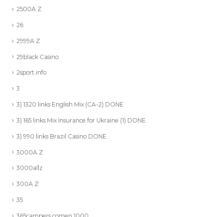
2500A Z
26
2999A Z
29black Casino
2sport.info
3
3) 1320 links English Mix (CA-2) DONE
3) 165 links Mix Insurance for Ukraine (1) DONE
3) 990 links Brazil Casino DONE
3000A Z
3000allz
300A Z
35
365campers.comen 1000