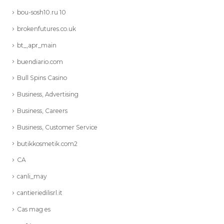
bou-sosh10.ru 10
brokenfutures.co.uk
bt_,apr_main
buendiario.com
Bull Spins Casino
Business, Advertising
Business, Careers
Business, Customer Service
butikkosmetik.com2
CA
canli_may
cantieriedilisrl.it
Cas mag es