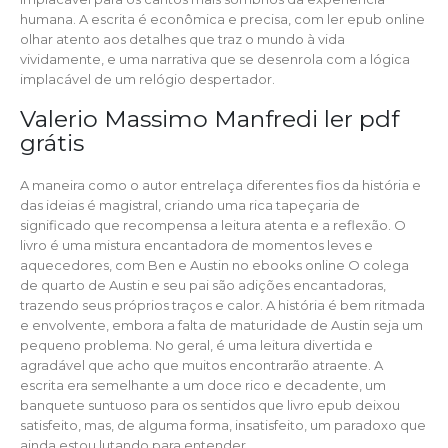
humana. A escrita é econômica e precisa, com ler epub online
olhar atento aos detalhes que traz o mundo à vida
vividamente, e uma narrativa que se desenrola com a lógica
implacável de um relógio despertador.
Valerio Massimo Manfredi ler pdf
grátis
A maneira como o autor entrelaça diferentes fios da história e
das ideias é magistral, criando uma rica tapeçaria de
significado que recompensa a leitura atenta e a reflexão. O
livro é uma mistura encantadora de momentos leves e
aquecedores, com Ben e Austin no ebooks online O colega
de quarto de Austin e seu pai são adições encantadoras,
trazendo seus próprios traços e calor. A história é bem ritmada
e envolvente, embora a falta de maturidade de Austin seja um
pequeno problema. No geral, é uma leitura divertida e
agradável que acho que muitos encontrarão atraente. A
escrita era semelhante a um doce rico e decadente, um
banquete suntuoso para os sentidos que livro epub deixou
satisfeito, mas, de alguma forma, insatisfeito, um paradoxo que
ainda estou lutando para entender.