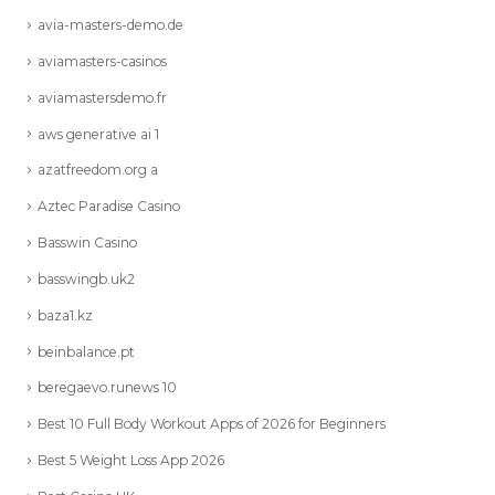
avia-masters-demo.de
aviamasters-casinos
aviamastersdemo.fr
aws generative ai 1
azatfreedom.org a
Aztec Paradise Casino
Basswin Casino
basswingb.uk2
baza1.kz
beinbalance.pt
beregaevo.runews 10
Best 10 Full Body Workout Apps of 2026 for Beginners
Best 5 Weight Loss App 2026