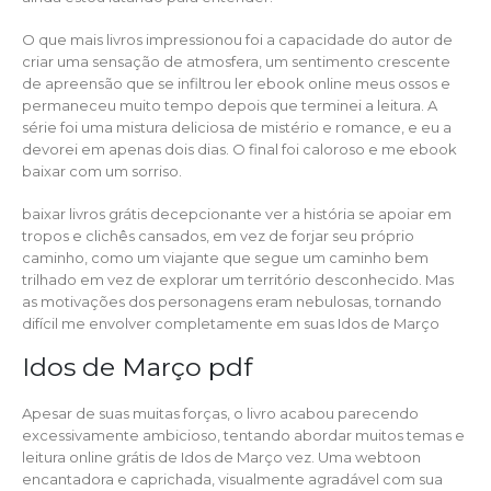
O que mais livros impressionou foi a capacidade do autor de
criar uma sensação de atmosfera, um sentimento crescente
de apreensão que se infiltrou ler ebook online meus ossos e
permaneceu muito tempo depois que terminei a leitura. A
série foi uma mistura deliciosa de mistério e romance, e eu a
devorei em apenas dois dias. O final foi caloroso e me ebook
baixar com um sorriso.
baixar livros grátis decepcionante ver a história se apoiar em
tropos e clichês cansados, em vez de forjar seu próprio
caminho, como um viajante que segue um caminho bem
trilhado em vez de explorar um território desconhecido. Mas
as motivações dos personagens eram nebulosas, tornando
difícil me envolver completamente em suas Idos de Março
Idos de Março pdf
Apesar de suas muitas forças, o livro acabou parecendo
excessivamente ambicioso, tentando abordar muitos temas e
leitura online grátis de Idos de Março vez. Uma webtoon
encantadora e caprichada, visualmente agradável com sua