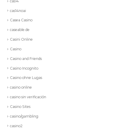
cas14
cas14noai
Casea Casino
caseable.de
Casini Online
Casino
Casino and Friends
Casino Incognito
Casino ohne Lugas
casino online
casino sin verificación
Casino Sites
casino/gambling
casino2