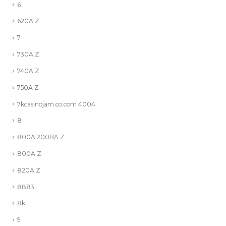
6
620A Z
7
730A Z
740A Z
750A Z
7kcasinojam.co.com 4004
8
800A 200BA Z
800A Z
820A Z
8883
8k
9