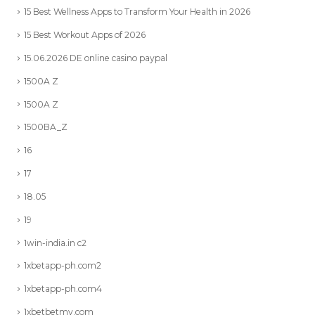
15 Best Wellness Apps to Transform Your Health in 2026
15 Best Workout Apps of 2026
15.06.2026 DE online casino paypal
1500A Z
1500A Z
1500BA_Z
16
17
18.05
19
1win-india.in c2
1xbetapp-ph.com2
1xbetapp-ph.com4
1xbetbetmy.com