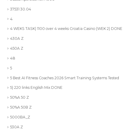
37531 30.04
4
4 WEKS TASK) 1100 over 4 weeks Croatia Casino (WEK 2) DONE
430A Z
450A Z
48
5
5 Best AI Fitness Coaches 2026 Smart Training Systems Tested
5) 220 links English Mix DONE
50%A 50 Z
50%A 50B Z
5000BA_Z
530A Z