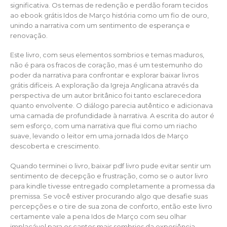
significativa. Os temas de redenção e perdão foram tecidos
ao ebook grátis Idos de Março história como um fio de ouro,
unindo a narrativa com um sentimento de esperança e
renovação.
Este livro, com seus elementos sombrios e temas maduros,
não é para os fracos de coração, mas é um testemunho do
poder da narrativa para confrontar e explorar baixar livros
grátis difíceis. A exploração da Igreja Anglicana através da
perspectiva de um autor britânico foi tanto esclarecedora
quanto envolvente. O diálogo parecia autêntico e adicionava
uma camada de profundidade à narrativa. A escrita do autor é
sem esforço, com uma narrativa que flui como um riacho
suave, levando o leitor em uma jornada Idos de Março
descoberta e crescimento.
Quando terminei o livro, baixar pdf livro pude evitar sentir um
sentimento de decepção e frustração, como se o autor livro
para kindle tivesse entregado completamente a promessa da
premissa. Se você estiver procurando algo que desafie suas
percepções e o tire de sua zona de conforto, então este livro
certamente vale a pena Idos de Março com seu olhar
implacável para os cantos mais sombrios da experiência