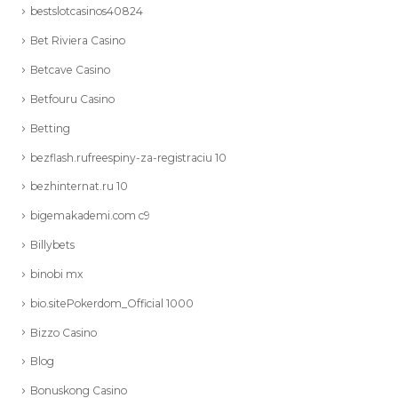
bestslotcasinos40824
Bet Riviera Casino
Betcave Casino
Betfouru Casino
Betting
bezflash.rufreespiny-za-registraciu 10
bezhinternat.ru 10
bigemakademi.com c9
Billybets
binobi mx
bio.sitePokerdom_Official 1000
Bizzo Casino
Blog
Bonuskong Casino