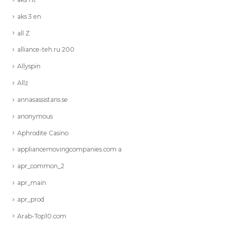
aks 3 en
all Z
alliance-teh.ru 200
Allyspin
Allz
annasassistans.se
anonymous
Aphrodite Casino
appliancemovingcompanies.com a
apr_common_2
apr_main
apr_prod
Arab-Top10.com