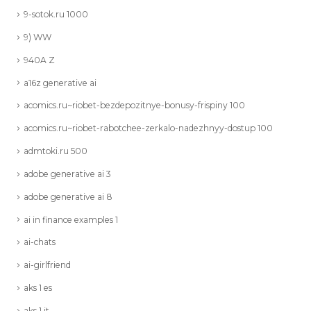
9-sotok.ru 1000
9) WW
940A Z
a16z generative ai
acomics.ru~riobet-bezdepozitnye-bonusy-frispiny 100
acomics.ru~riobet-rabotchee-zerkalo-nadezhnyy-dostup 100
admtoki.ru 500
adobe generative ai 3
adobe generative ai 8
ai in finance examples 1
ai-chats
ai-girlfriend
aks 1 es
aks 1 it