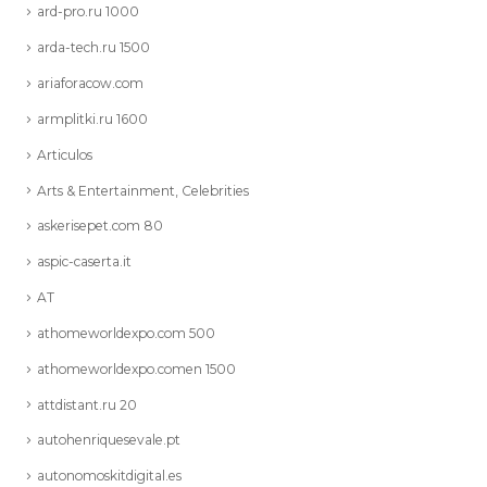
ard-pro.ru 1000
arda-tech.ru 1500
ariaforacow.com
armplitki.ru 1600
Articulos
Arts & Entertainment, Celebrities
askerisepet.com 80
aspic-caserta.it
AT
athomeworldexpo.com 500
athomeworldexpo.comen 1500
attdistant.ru 20
autohenriquesevale.pt
autonomoskitdigital.es