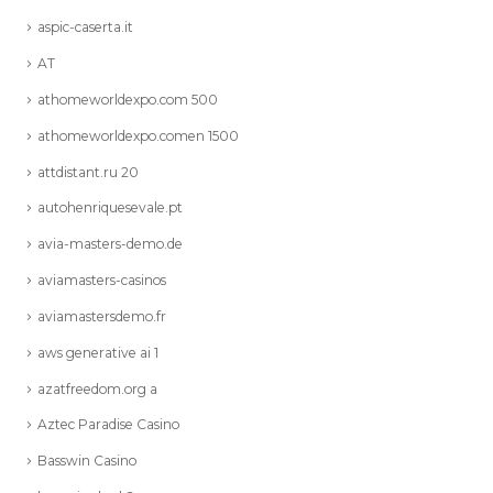
aspic-caserta.it
AT
athomeworldexpo.com 500
athomeworldexpo.comen 1500
attdistant.ru 20
autohenriquesevale.pt
avia-masters-demo.de
aviamasters-casinos
aviamastersdemo.fr
aws generative ai 1
azatfreedom.org a
Aztec Paradise Casino
Basswin Casino