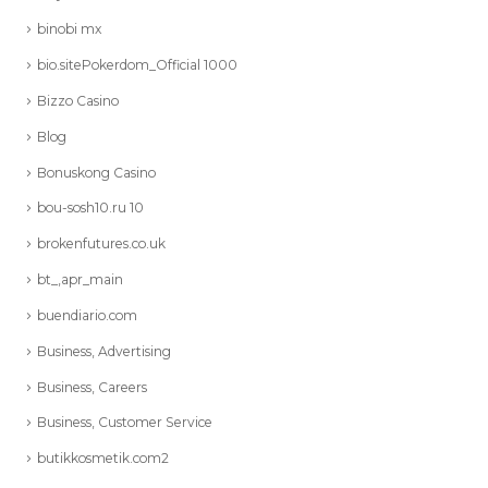
binobi mx
bio.sitePokerdom_Official 1000
Bizzo Casino
Blog
Bonuskong Casino
bou-sosh10.ru 10
brokenfutures.co.uk
bt_,apr_main
buendiario.com
Business, Advertising
Business, Careers
Business, Customer Service
butikkosmetik.com2