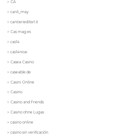
CA
canli_may
cantieriedilisrl.it
Cas mag es
cas14
cas14noai
Casea Casino
caseable.de
Casini Online
Casino
Casino and Friends
Casino ohne Lugas
casino online
casino sin verificación