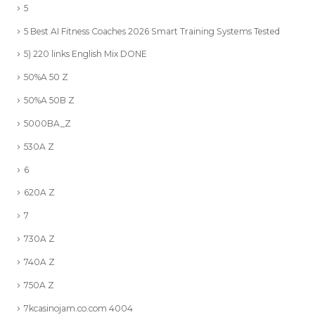
5
5 Best AI Fitness Coaches 2026 Smart Training Systems Tested
5) 220 links English Mix DONE
50%A 50 Z
50%A 50B Z
5000BA_Z
530A Z
6
620A Z
7
730A Z
740A Z
750A Z
7kcasinojam.co.com 4004