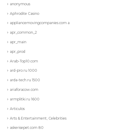
anonymous
Aphrodite Casino
appliancemovingcompanies.com a
apr_common_2
apr_main
apr_prod
Arab-Top10.com
ard-pro.ru 1000
arda-tech.ru 1500
ariaforacow.com
armplitki.ru 1600
Articulos
Arts & Entertainment, Celebrities
askerisepet.com 80