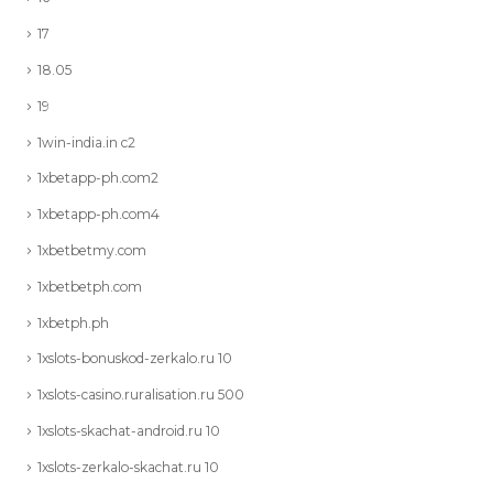
17
18.05
19
1win-india.in c2
1xbetapp-ph.com2
1xbetapp-ph.com4
1xbetbetmy.com
1xbetbetph.com
1xbetph.ph
1xslots-bonuskod-zerkalo.ru 10
1xslots-casino.ruralisation.ru 500
1xslots-skachat-android.ru 10
1xslots-zerkalo-skachat.ru 10