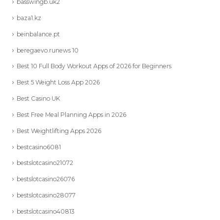
basswingb.uk2
baza1.kz
beinbalance.pt
beregaevo.runews 10
Best 10 Full Body Workout Apps of 2026 for Beginners
Best 5 Weight Loss App 2026
Best Casino UK
Best Free Meal Planning Apps in 2026
Best Weightlifting Apps 2026
bestcasino6081
bestslotcasino21072
bestslotcasino26076
bestslotcasino28077
bestslotcasino40813