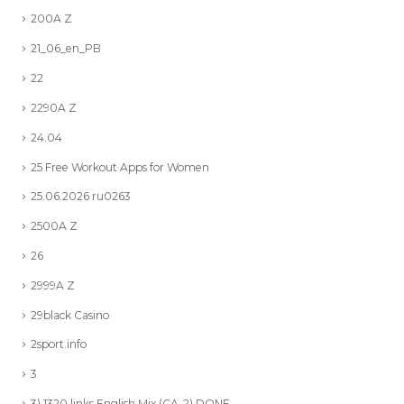
200A Z
21_06_en_PB
22
2290A Z
24.04
25 Free Workout Apps for Women
25.06.2026 ru0263
2500A Z
26
2999A Z
29black Casino
2sport.info
3
3) 1320 links English Mix (CA-2) DONE