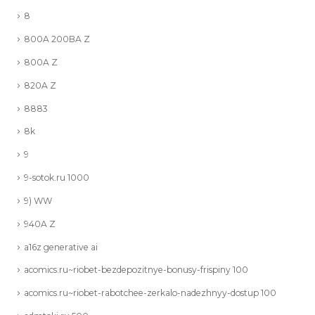
8
800A 200BA Z
800A Z
820A Z
8883
8k
9
9-sotok.ru 1000
9) WW
940A Z
a16z generative ai
acomics.ru~riobet-bezdepozitnye-bonusy-frispiny 100
acomics.ru~riobet-rabotchee-zerkalo-nadezhnyy-dostup 100