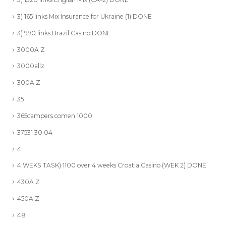
3) 165 links Mix Insurance for Ukraine (1) DONE
3) 990 links Brazil Casino DONE
3000A Z
3000allz
300A Z
35
365campers.comen 1000
37531 30.04
4
4 WEKS TASK) 1100 over 4 weeks Croatia Casino (WEK 2) DONE
430A Z
450A Z
48