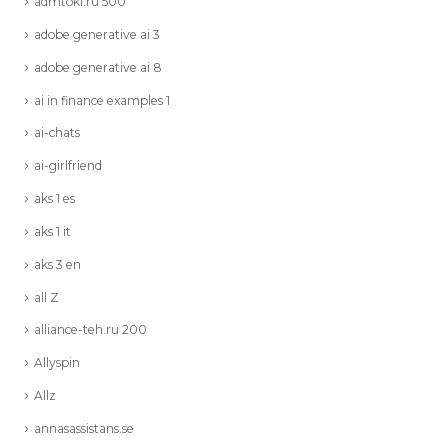
admtoki.ru 500
adobe generative ai 3
adobe generative ai 8
ai in finance examples 1
ai-chats
ai-girlfriend
aks 1 es
aks 1 it
aks 3 en
all Z
alliance-teh.ru 200
Allyspin
Allz
annasassistans.se