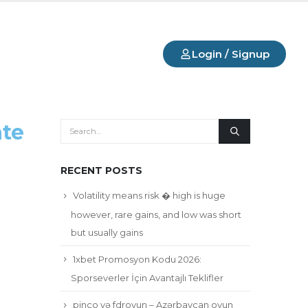
Login / Signup
ate
RECENT POSTS
Volatility means risk � high is huge
however, rare gains, and low was short
but usually gains
1xbet Promosyon Kodu 2026:
Sporseverler İçin Avantajlı Teklifler
pinco və fdroyun – Azərbaycan oyun