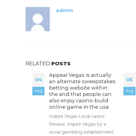
admin
RELATED
POSTS
Appeal Vegas is actually
04
06
PID
an alternate sweepstakes
l
betting website within
i
Aug
Aug
the and that people can
also enjoy casino-build
ne e
online game in the usa
N
te 50
Inspire Vegas Local casino
t
 nella
Review. Inspire Vegas try a
h
social gambling establishment
c