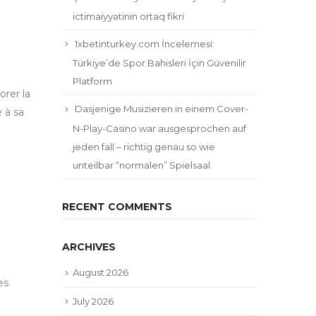
ictimaiyyətinin ortaq fikri
1xbetinturkey.com İncelemesi:
Türkiye’de Spor Bahisleri İçin Güvenilir
Platform
orer la
Dasjenige Musizieren in einem Cover-
 à sa
N-Play-Casino war ausgesprochen auf
jeden fall – richtig genau so wie
unteilbar “normalen” Spielsaal
RECENT COMMENTS
ARCHIVES
August 2026
es
July 2026