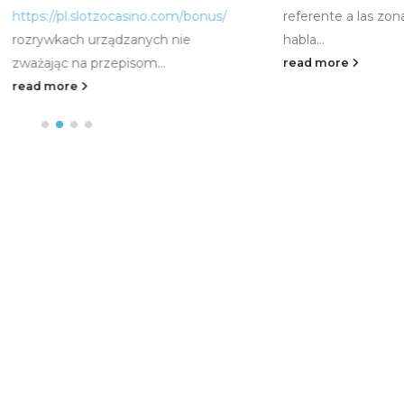
ttps://pl.slotzocasino.com/bonus/
referente a las zonas 
ozrywkach urządzanych nie
habla...
ważając na przepisom...
read more
ead more