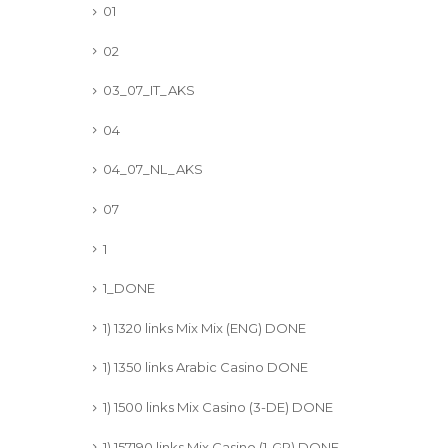
01
02
03_07_IT_AKS
04
04_07_NL_AKS
07
1
1_DONE
1) 1320 links Mix Mix (ENG) DONE
1) 1350 links Arabic Casino DONE
1) 1500 links Mix Casino (3-DE) DONE
1) 157190 links Mix Casino (1-GR) DONE