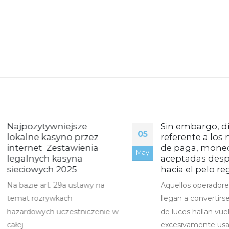
Najpozytywniejsze
Sin embargo, difi
05
okalne kasyno przez
referente a los m
nternet ️ Zestawienia
de paga, moneda
May
legalnych kasyna
aceptadas despla
sieciowych 2025
hacia el pelo regu
a bazie art. 29a ustawy na
Aquellos operadores o
emat rozrywkach
llegan a convertirse e
azardowych uczestniczenie w
de luces hallan vuelto
ałej
excesivamente usada