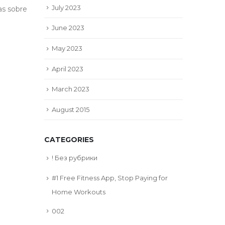
challenges one secure even
July 2023
sobre
more real time local...
June 2023
read more
May 2023
April 2023
March 2023
August 2015
CATEGORIES
! Без рубрики
#1 Free Fitness App, Stop Paying for
Home Workouts
002