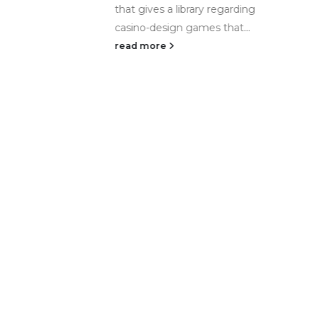
that gives a library regarding
h
casino-design games that...
r
read more
z
r