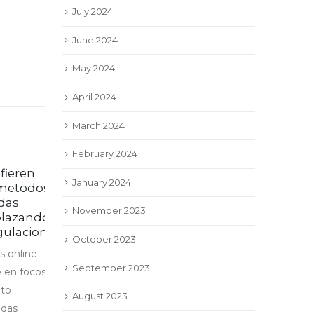
July 2024
June 2024
May 2024
April 2024
March 2024
February 2024
eren
Ideal The latest British
January 2024
31
06
etodos
Gambling establishment
s
Web sites United
Jul
Aug
November 2023
zandolo
kingdom Brand new
laciones
Web based casinos July
October 2023
2026
nline
September 2023
On the other hand, Wise
n focos
Rewards has the benefit of
August 2023
choose-in day-after-day
s