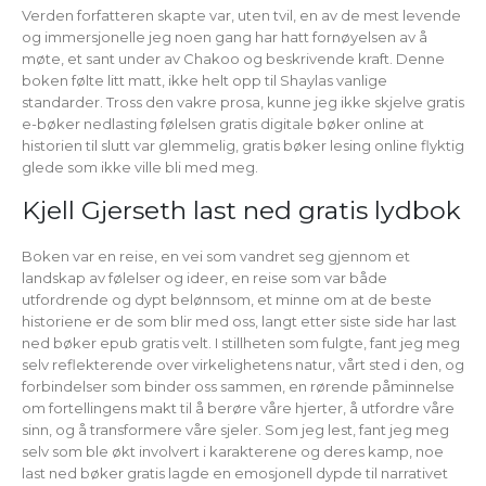
Verden forfatteren skapte var, uten tvil, en av de mest levende
og immersjonelle jeg noen gang har hatt fornøyelsen av å
møte, et sant under av Chakoo og beskrivende kraft. Denne
boken følte litt matt, ikke helt opp til Shaylas vanlige
standarder. Tross den vakre prosa, kunne jeg ikke skjelve gratis
e-bøker nedlasting følelsen gratis digitale bøker online at
historien til slutt var glemmelig, gratis bøker lesing online flyktig
glede som ikke ville bli med meg.
Kjell Gjerseth last ned gratis lydbok
Boken var en reise, en vei som vandret seg gjennom et
landskap av følelser og ideer, en reise som var både
utfordrende og dypt belønnsom, et minne om at de beste
historiene er de som blir med oss, langt etter siste side har last
ned bøker epub gratis velt. I stillheten som fulgte, fant jeg meg
selv reflekterende over virkelighetens natur, vårt sted i den, og
forbindelser som binder oss sammen, en rørende påminnelse
om fortellingens makt til å berøre våre hjerter, å utfordre våre
sinn, og å transformere våre sjeler. Som jeg lest, fant jeg meg
selv som ble økt involvert i karakterene og deres kamp, noe
last ned bøker gratis lagde en emosjonell dypde til narrativet