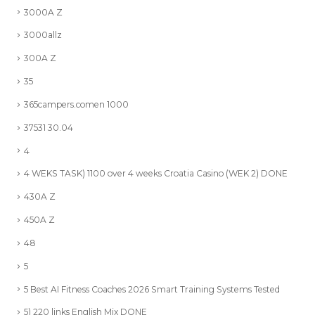
3000A Z
3000allz
300A Z
35
365campers.comen 1000
37531 30.04
4
4 WEKS TASK) 1100 over 4 weeks Croatia Casino (WEK 2) DONE
430A Z
450A Z
48
5
5 Best AI Fitness Coaches 2026 Smart Training Systems Tested
5) 220 links English Mix DONE