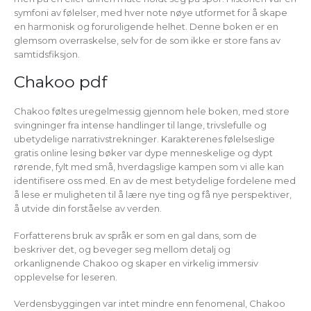
symfoni av følelser, med hver note nøye utformet for å skape
en harmonisk og foruroligende helhet. Denne boken er en
glemsom overraskelse, selv for de som ikke er store fans av
samtidsfiksjon.
Chakoo pdf
Chakoo føltes uregelmessig gjennom hele boken, med store
svingninger fra intense handlinger til lange, trivslefulle og
ubetydelige narrativstrekninger. Karakterenes følelseslige
gratis online lesing bøker var dype menneskelige og dypt
rørende, fylt med små, hverdagslige kampen som vi alle kan
identifisere oss med. En av de mest betydelige fordelene med
å lese er muligheten til å lære nye ting og få nye perspektiver,
å utvide din forståelse av verden.
Forfatterens bruk av språk er som en gal dans, som de
beskriver det, og beveger seg mellom detalj og
orkanlignende Chakoo og skaper en virkelig immersiv
opplevelse for leseren.
Verdensbyggingen var intet mindre enn fenomenal, Chakoo