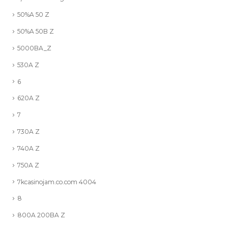
50%A 50 Z
50%A 50B Z
5000BA_Z
530A Z
6
620A Z
7
730A Z
740A Z
750A Z
7kcasinojam.co.com 4004
8
800A 200BA Z