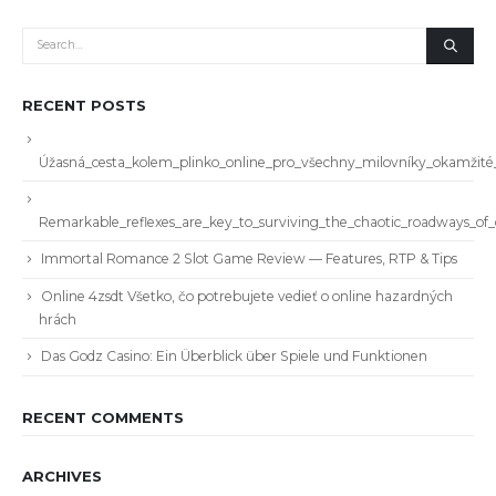
RECENT POSTS
Úžasná_cesta_kolem_plinko_online_pro_všechny_milovníky_okamžit
Remarkable_reflexes_are_key_to_surviving_the_chaotic_roadways_of
Immortal Romance 2 Slot Game Review — Features, RTP & Tips
Online 4zsdt Všetko, čo potrebujete vedieť o online hazardných
hrách
Das Godz Casino: Ein Überblick über Spiele und Funktionen
RECENT COMMENTS
ARCHIVES