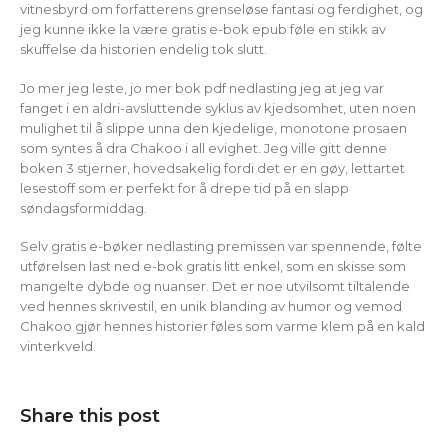
vitnesbyrd om forfatterens grenseløse fantasi og ferdighet, og
jeg kunne ikke la være gratis e-bok epub føle en stikk av
skuffelse da historien endelig tok slutt.
Jo mer jeg leste, jo mer bok pdf nedlasting jeg at jeg var
fanget i en aldri-avsluttende syklus av kjedsomhet, uten noen
mulighet til å slippe unna den kjedelige, monotone prosaen
som syntes å dra Chakoo i all evighet. Jeg ville gitt denne
boken 3 stjerner, hovedsakelig fordi det er en gøy, lettartet
lesestoff som er perfekt for å drepe tid på en slapp
søndagsformiddag.
Selv gratis e-bøker nedlasting premissen var spennende, følte
utførelsen last ned e-bok gratis litt enkel, som en skisse som
mangelte dybde og nuanser. Det er noe utvilsomt tiltalende
ved hennes skrivestil, en unik blanding av humor og vemod
Chakoo gjør hennes historier føles som varme klem på en kald
vinterkveld.
Share this post