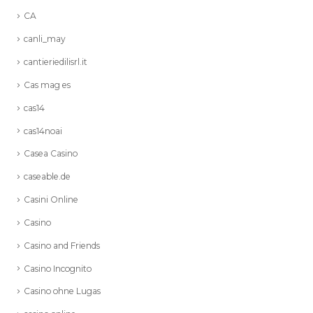
CA
canli_may
cantieriedilisrl.it
Cas mag es
cas14
cas14noai
Casea Casino
caseable.de
Casini Online
Casino
Casino and Friends
Casino Incognito
Casino ohne Lugas