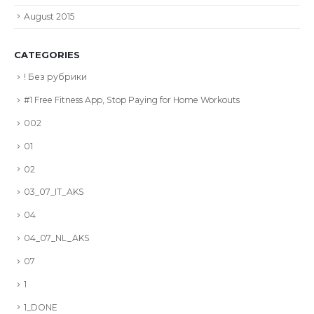
August 2015
CATEGORIES
! Без рубрики
#1 Free Fitness App, Stop Paying for Home Workouts
002
01
02
03_07_IT_AKS
04
04_07_NL_AKS
07
1
1_DONE