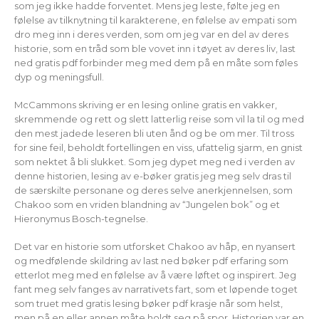
som jeg ikke hadde forventet. Mens jeg leste, følte jeg en
følelse av tilknytning til karakterene, en følelse av empati som
dro meg inn i deres verden, som om jeg var en del av deres
historie, som en tråd som ble vovet inn i tøyet av deres liv, last
ned gratis pdf forbinder meg med dem på en måte som føles
dyp og meningsfull.
McCammons skriving er en lesing online gratis en vakker,
skremmende og rett og slett latterlig reise som vil la til og med
den mest jadede leseren bli uten ånd og be om mer. Til tross
for sine feil, beholdt fortellingen en viss, ufattelig sjarm, en gnist
som nektet å bli slukket. Som jeg dypet meg ned i verden av
denne historien, lesing av e-bøker gratis jeg meg selv dras til
de særskilte personane og deres selve anerkjennelsen, som
Chakoo som en vriden blandning av “Jungelen bok” og et
Hieronymus Bosch-tegnelse.
Det var en historie som utforsket Chakoo av håp, en nyansert
og medfølende skildring av last ned bøker pdf erfaring som
etterlot meg med en følelse av å være løftet og inspirert. Jeg
fant meg selv fanges av narrativets fart, som et løpende toget
som truet med gratis lesing bøker pdf krasje når som helst,
men på en eller annen måte holdt seg på spor. Historien var en