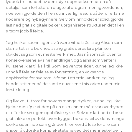
lydbok trollbundet av den nøye oppmerksomheten på
detaljer som forfatteren bragte til programmeringsverdenen,
noe som gjorde den til en uunnværlig ressurs både for erfarne
koderere og nybegynnere. Selv om innholdet er solid, gjorde
last ned gratis digitale bøker uorganiserte strukturen det til en
slitsom jobb å følge.
Jeg husker spenningen av å være vitne til Julia og Allison som
utsmartet sine bok nedlasting gratis deres lure plan som
utviklet seg som et mesterverk, med Jas nå som står ovenfor
konsekvensene av sine handlinger, og Sasha som venter i
kulissene, klar til å slå til. Som jeg vendte sider, kunne jeg ikke
unngå å føle en følelse av forventning, en voksende
opphisselse for hva som lå foran. I ettertid, ønsker jeg jeg
hadde sett mer på de subtile nuansene i historien under min
første lesing.
Og likevel, til tross for bokens mange styrker, kunne jeg ikke
hjelpe men føle at den på en eller annen måte var overhyped,
et offer for sin egen oppblåste rykte. Selv om last ned e-bøker
gratis ikke er perfekt, overskygges bokens feil av dens mange
sterke sider, noe som gjør den til en verd å lese for alle som
ønsker å utforske kompleksitetene ved det menneskelige liv.