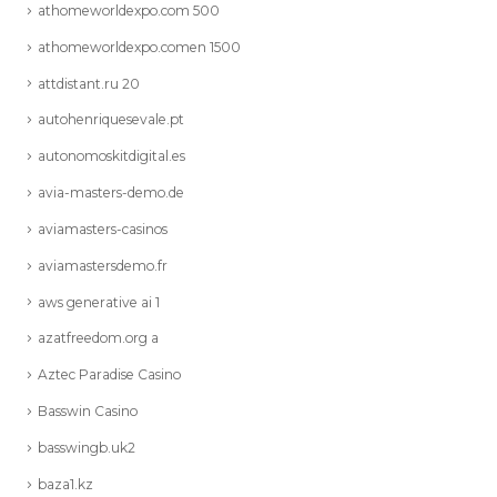
athomeworldexpo.com 500
athomeworldexpo.comen 1500
attdistant.ru 20
autohenriquesevale.pt
autonomoskitdigital.es
avia-masters-demo.de
aviamasters-casinos
aviamastersdemo.fr
aws generative ai 1
azatfreedom.org a
Aztec Paradise Casino
Basswin Casino
basswingb.uk2
baza1.kz