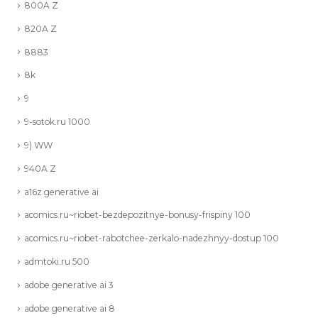
800A Z
820A Z
8883
8k
9
9-sotok.ru 1000
9) WW
940A Z
a16z generative ai
acomics.ru~riobet-bezdepozitnye-bonusy-frispiny 100
acomics.ru~riobet-rabotchee-zerkalo-nadezhnyy-dostup 100
admtoki.ru 500
adobe generative ai 3
adobe generative ai 8