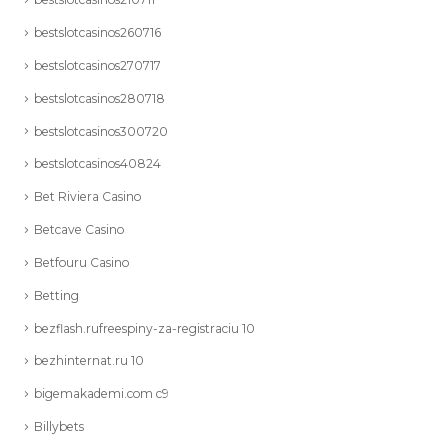
bestslotcasinos260716
bestslotcasinos270717
bestslotcasinos280718
bestslotcasinos300720
bestslotcasinos40824
Bet Riviera Casino
Betcave Casino
Betfouru Casino
Betting
bezflash.rufreespiny-za-registraciu 10
bezhinternat.ru 10
bigemakademi.com c9
Billybets