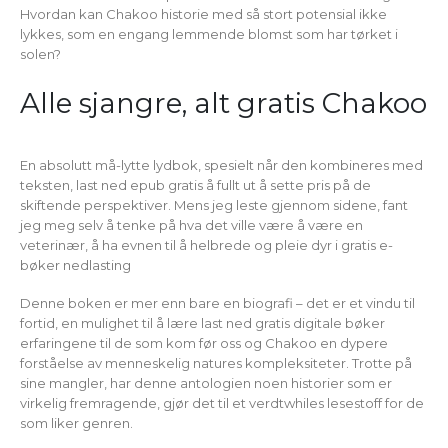
Hvordan kan Chakoo historie med så stort potensial ikke
lykkes, som en engang lemmende blomst som har tørket i
solen?
Alle sjangre, alt gratis Chakoo
En absolutt må-lytte lydbok, spesielt når den kombineres med
teksten, last ned epub gratis å fullt ut å sette pris på de
skiftende perspektiver. Mens jeg leste gjennom sidene, fant
jeg meg selv å tenke på hva det ville være å være en
veterinær, å ha evnen til å helbrede og pleie dyr i gratis e-
bøker nedlasting
Denne boken er mer enn bare en biografi – det er et vindu til
fortid, en mulighet til å lære last ned gratis digitale bøker
erfaringene til de som kom før oss og Chakoo en dypere
forståelse av menneskelig natures kompleksiteter. Trotte på
sine mangler, har denne antologien noen historier som er
virkelig fremragende, gjør det til et verdtwhiles lesestoff for de
som liker genren.