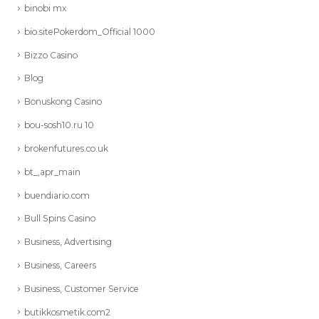
binobi mx
bio.sitePokerdom_Official 1000
Bizzo Casino
Blog
Bonuskong Casino
bou-sosh10.ru 10
brokenfutures.co.uk
bt_,apr_main
buendiario.com
Bull Spins Casino
Business, Advertising
Business, Careers
Business, Customer Service
butikkosmetik.com2