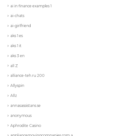
ai in finance examples 1
ai-chats
ai-girlfriend
aks 1 es
aks 1 it
aks 3 en
all Z
alliance-teh.ru 200
Allyspin
Allz
annasassistans.se
anonymous
Aphrodite Casino
appliancemovingcompanies.com a