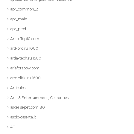
apr_common_2
apr_main
apr_prod
Arab-Top10.com
ard-pro.ru 1000
arda-tech.ru 1500
ariaforacow.com
armplitki.ru 1600
Articulos
Arts & Entertainment, Celebrities
askerisepet.com 80
aspic-caserta.it
AT