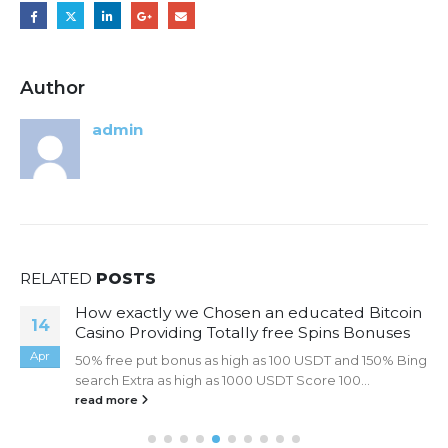
Author
admin
RELATED
POSTS
How exactly we Chosen an educated Bitcoin
14
Casino Providing Totally free Spins Bonuses
Apr
50% free put bonus as high as 100 USDT and 150% Bing
search Extra as high as 1000 USDT Score 100...
read more