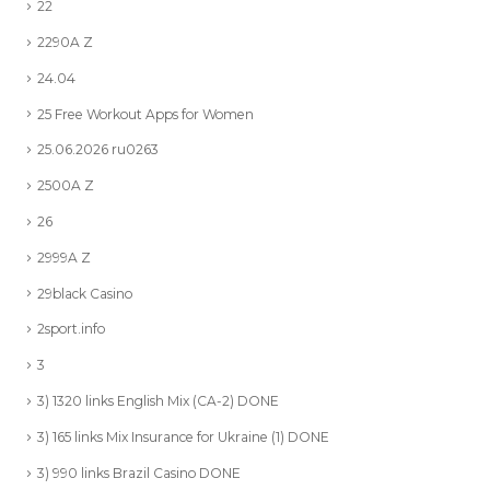
22
2290A Z
24.04
25 Free Workout Apps for Women
25.06.2026 ru0263
2500A Z
26
2999A Z
29black Casino
2sport.info
3
3) 1320 links English Mix (CA-2) DONE
3) 165 links Mix Insurance for Ukraine (1) DONE
3) 990 links Brazil Casino DONE