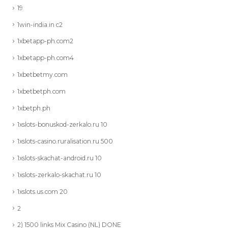
19
1win-india.in c2
1xbetapp-ph.com2
1xbetapp-ph.com4
1xbetbetmy.com
1xbetbetph.com
1xbetph.ph
1xslots-bonuskod-zerkalo.ru 10
1xslots-casino.ruralisation.ru 500
1xslots-skachat-android.ru 10
1xslots-zerkalo-skachat.ru 10
1xslots.us.com 20
2
2) 1500 links Mix Casino (NL) DONE